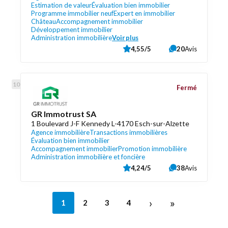
Estimation de valeur
Évaluation bien immobilier
Programme immobilier neuf
Expert en immobilier
Château
Accompagnement immobilier
Développement immobilier
Administration immobilière
Voir plus
4,55/5
20
Avis
Fermé
GR Immotrust SA
1 Boulevard J-F Kennedy L-4170 Esch-sur-Alzette
Agence immobilière
Transactions immobilières
Évaluation bien immobilier
Accompagnement immobilier
Promotion immobilière
Administration immobilière et foncière
4,24/5
38
Avis
›
»
1
2
3
4