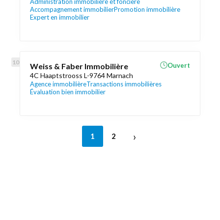
Administration immobilière et foncière
Accompagnement immobilier
Promotion immobilière
Expert en immobilier
Weiss & Faber Immobilière
Ouvert
4C Haaptstrooss L-9764 Marnach
Agence immobilière
Transactions immobilières
Évaluation bien immobilier
›
1
2
Découvrez aussi
Maison.lu