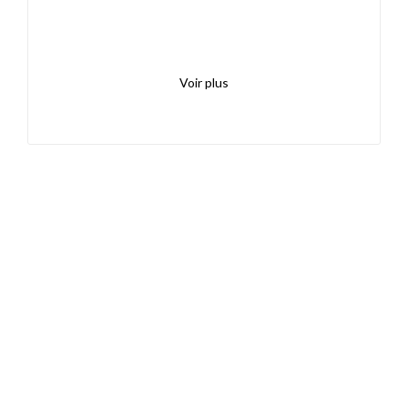
Voir plus
Découvrez aussi
Maison.lu
Liens utiles
Contactez-nous
Mentions légales