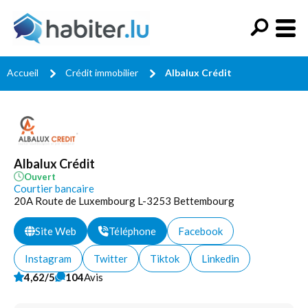
Accueil
Crédit immobilier
Albalux Crédit
Albalux Crédit
Ouvert
Courtier bancaire
20A Route de Luxembourg L-3253 Bettembourg
Site Web
Téléphone
Facebook
Instagram
Twitter
Tiktok
Linkedin
4,62/5
104
Avis