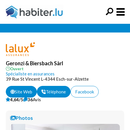
Geronzi & Biersbach Sàrl
Ouvert
Spécialiste en assurances
39 Rue St Vincent L-4344 Esch-sur-Alzette
Site Web
Téléphone
Facebook
4,64/5
36
Avis
Photos