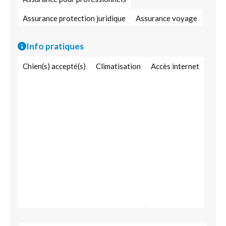
Assurance protection juridique
Assurance voyage
Assurance contre le vol
Assurance multirisque
Info pratiques
Assurance santé
Assurance épargne
Chien(s) accepté(s)
Climatisation
Accès internet
Assurance dédiée aux frontaliers
Responsabilité civile
Assurance maladie