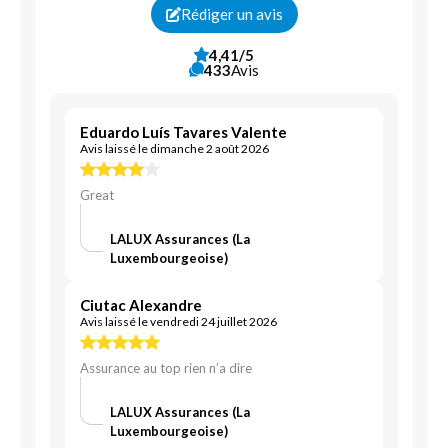
Rédiger un avis
Solde de crédit restant
4,41/5
433
Avis
Assurance pour véhicule en leasing
Assurance protection juridique
Service assistance
Eduardo Luís Tavares Valente
Avis laissé le dimanche 2 août 2026
Courtier en assurances
Protection patrimoniale assurantielle
Great
Assurance santé
Assurance des biens
LALUX Assurances (La
Luxembourgeoise)
Aide aux démarches administratives
Assurance entreprise
Assurance épargne
Ciutac Alexandre
Avis laissé le vendredi 24 juillet 2026
Assurance retraite
Assurance maladie
Assurance au top rien n’a dire
Caisse mutualiste
LALUX Assurances (La
Luxembourgeoise)