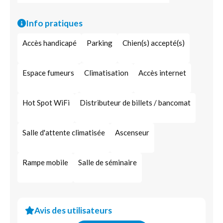
Assurance équidés
Assurance construction
Info pratiques
Assurance décennale
Assurance dégât des eaux
Accès handicapé
Parking
Chien(s) accepté(s)
Assurance contre l’incendie
Assurance invalidité
Assurance pour activités de loisirs
Espace fumeurs
Climatisation
Accès internet
Assurance risques climatiques
Hot Spot WiFi
Distributeur de billets / bancomat
Assurance pour professionnels
Assurance multirisque
Salle d'attente climatisée
Ascenseur
Assurance marchandises transportées
Rampe mobile
Salle de séminaire
Assurance contre le vol
Assurance voyage
Épargne financière
Intéressement aux résultats
Retraite complémentaire
Prêt hypothécaire
Avis des utilisateurs
Centralisation de contrats
Responsabilité civile