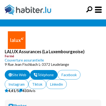
LALUX Assurances (La Luxembourgeoise)
Fermé
Couverture assurantielle
9 Rue Jean Fischbach L-3372 Leudelange
Site Web
Téléphone
Facebook
Instagram
Tiktok
Linkedin
4,41/5
433
Avis
Photos