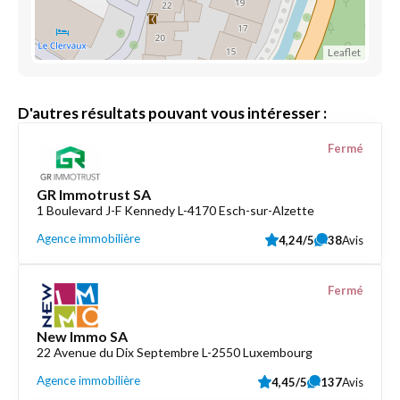
Leaflet
D'autres résultats pouvant vous intéresser :
Fermé
GR Immotrust SA
1 Boulevard J-F Kennedy L-4170 Esch-sur-Alzette
Agence immobilière
4,24/5
38
Avis
Fermé
New Immo SA
22 Avenue du Dix Septembre L-2550 Luxembourg
Agence immobilière
4,45/5
137
Avis