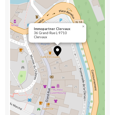
×
Immopartner Clervaux
36 Grand-Rue L-9710
Clervaux