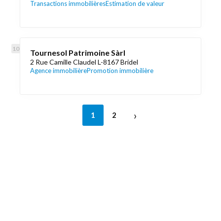
Transactions immobilières
Estimation de valeur
Tournesol Patrimoine Sàrl
2 Rue Camille Claudel L-8167 Bridel
Agence immobilière
Promotion immobilière
›
1
2
Découvrez aussi
Maison.lu
Liens utiles