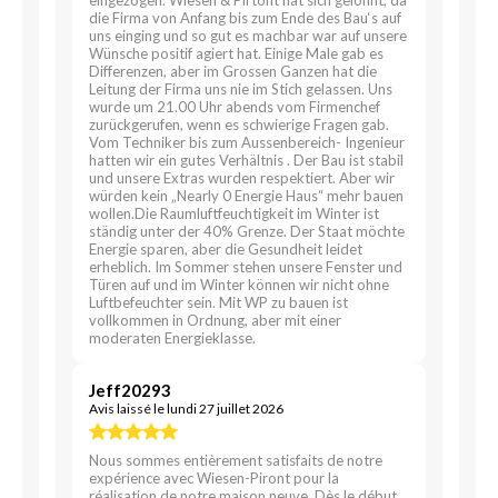
eingezogen. Wiesen & Pirtont hat sich gelohnt, da
die Firma von Anfang bis zum Ende des Bau‘s auf
uns einging und so gut es machbar war auf unsere
Wünsche positif agiert hat. Einige Male gab es
Differenzen, aber im Grossen Ganzen hat die
Leitung der Firma uns nie im Stich gelassen. Uns
wurde um 21.00 Uhr abends vom Firmenchef
zurückgerufen, wenn es schwierige Fragen gab.
Vom Techniker bis zum Aussenbereich- Ingenieur
hatten wir ein gutes Verhältnis . Der Bau ist stabil
und unsere Extras wurden respektiert. Aber wir
würden kein „Nearly 0 Energie Haus“ mehr bauen
wollen.Die Raumluftfeuchtigkeit im Winter ist
ständig unter der 40% Grenze. Der Staat möchte
Energie sparen, aber die Gesundheit leidet
erheblich. Im Sommer stehen unsere Fenster und
Türen auf und im Winter können wir nicht ohne
Luftbefeuchter sein. Mit WP zu bauen ist
vollkommen in Ordnung, aber mit einer
moderaten Energieklasse.
Jeff20293
Avis laissé le lundi 27 juillet 2026
Nous sommes entièrement satisfaits de notre
expérience avec Wiesen-Piront pour la
réalisation de notre maison neuve. Dès le début