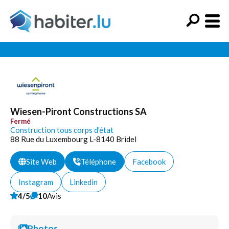
Wiesen-Piront Constructions SA
Fermé
Construction tous corps d'état
88 Rue du Luxembourg L-8140 Bridel
Site Web
Téléphone
Facebook
Instagram
Linkedin
4/5
10
Avis
Photos