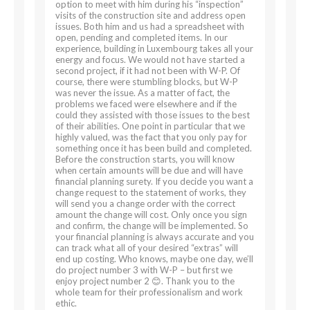
option to meet with him during his “inspection”
visits of the construction site and address open
issues. Both him and us had a spreadsheet with
open, pending and completed items. In our
experience, building in Luxembourg takes all your
energy and focus. We would not have started a
second project, if it had not been with W-P. Of
course, there were stumbling blocks, but W-P
was never the issue. As a matter of fact, the
problems we faced were elsewhere and if the
could they assisted with those issues to the best
of their abilities. One point in particular that we
highly valued, was the fact that you only pay for
something once it has been build and completed.
Before the construction starts, you will know
when certain amounts will be due and will have
financial planning surety. If you decide you want a
change request to the statement of works, they
will send you a change order with the correct
amount the change will cost. Only once you sign
and confirm, the change will be implemented. So
your financial planning is always accurate and you
can track what all of your desired “extras” will
end up costing. Who knows, maybe one day, we’ll
do project number 3 with W-P – but first we
enjoy project number 2 😊. Thank you to the
whole team for their professionalism and work
ethic.