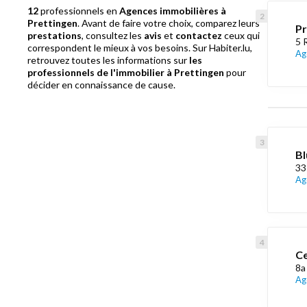
12
professionnels en
Agences immobilières à
Prettingen
. Avant de faire votre choix, comparez leurs
Pr
prestations
, consultez les
avis
et
contactez
ceux qui
5 
correspondent le mieux à vos besoins. Sur Habiter.lu,
Ag
retrouvez toutes les informations sur
les
professionnels de l'immobilier à Prettingen
pour
décider en connaissance de cause.
Bl
33
Ag
Ce
8a
Ag