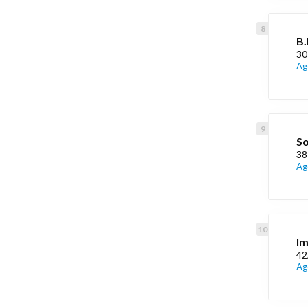
B.
30
Ag
So
38
Ag
Im
42
Ag