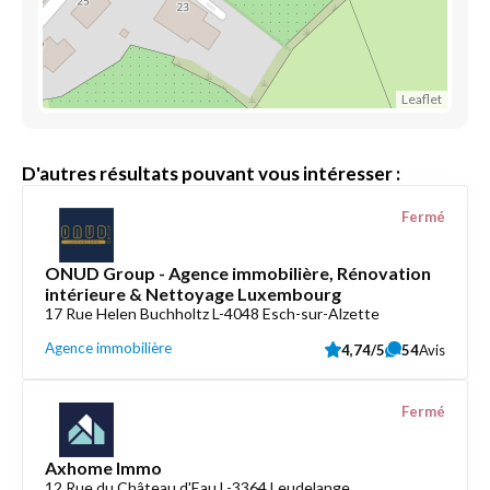
Leaflet
D'autres résultats pouvant vous intéresser :
Fermé
ONUD Group - Agence immobilière, Rénovation
intérieure & Nettoyage Luxembourg
17 Rue Helen Buchholtz L-4048 Esch-sur-Alzette
Agence immobilière
4,74/5
54
Avis
Fermé
Axhome Immo
12 Rue du Château d'Eau L-3364 Leudelange