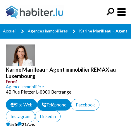
Accueil
Agences immobilières
Karine Marilleau – Agent
Karine Marilleau – Agent immobilier REMAX au
Luxembourg
Fermé
Agence immobilière
4B Rue Pletzer L-8080 Bertrange
Site Web
Téléphone
Facebook
Instagram
Linkedin
5/5
21
Avis