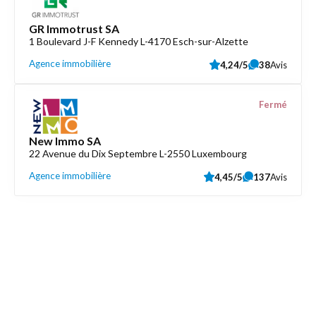
GR Immotrust SA
1 Boulevard J-F Kennedy L-4170 Esch-sur-Alzette
Agence immobilière
4,24/5
38
Avis
Fermé
New Immo SA
22 Avenue du Dix Septembre L-2550 Luxembourg
Agence immobilière
4,45/5
137
Avis
Découvrez aussi
Maison.lu
Liens utiles