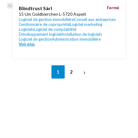
Blindtrust Sàrl
Fermé
15 Um Goldbierchen L-5720 Aspelt
Logiciel de gestion immobilière
Conseil aux entreprises
Gestionnaire de copropriété
Logiciel marketing
Logiciels
Logiciel de comptabilité
Développement logiciel
Installation de logiciels
Logiciel de gestion
Administration immobilière
Voir plus
›
1
2
Découvrez aussi
Maison.lu
Liens utiles