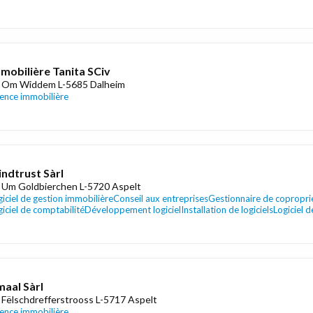
mobilière Tanita SCiv
 Om Widdem L-5685 Dalheim
ence immobilière
indtrust Sàrl
 Um Goldbierchen L-5720 Aspelt
giciel de gestion immobilière
Conseil aux entreprises
Gestionnaire de copropri
giciel de comptabilité
Développement logiciel
Installation de logiciels
Logiciel d
aal Sàrl
 Fëlschdrefferstrooss L-5717 Aspelt
ence immobilière