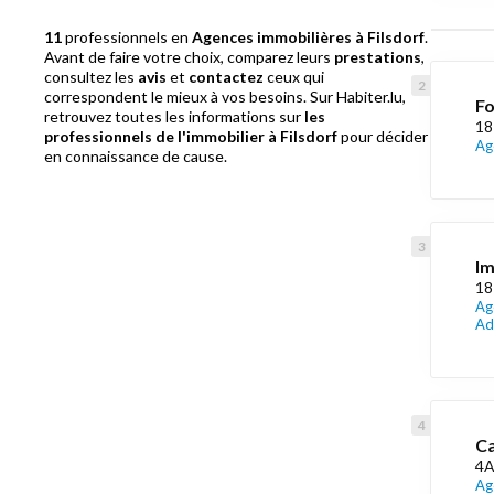
11
professionnels en
Agences immobilières à Filsdorf
.
Avant de faire votre choix, comparez leurs
prestations
,
consultez les
avis
et
contactez
ceux qui
correspondent le mieux à vos besoins. Sur Habiter.lu,
Fo
retrouvez toutes les informations sur
les
18
professionnels de l'immobilier à Filsdorf
pour décider
Ag
en connaissance de cause.
I
18
Ag
Ad
Ca
4A
Ag