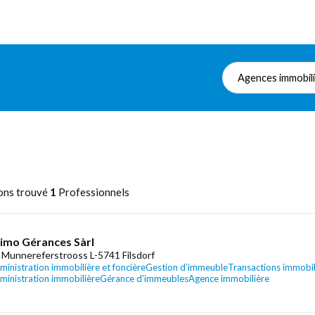
Agences immobil
ons trouvé
1
Professionnels
imo Gérances Sàrl
 Munnereferstrooss L-5741 Filsdorf
ministration immobilière et foncière
Gestion d’immeuble
Transactions immobil
ministration immobilière
Gérance d'immeubles
Agence immobilière