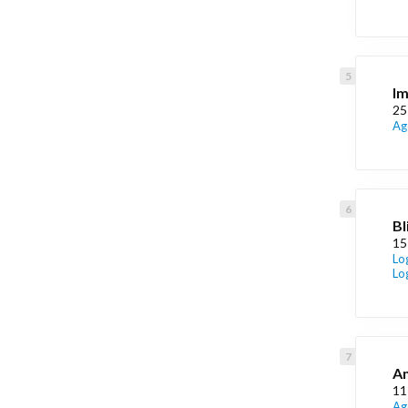
Im
25
Ag
Bl
15
Lo
Lo
Am
11
Ag