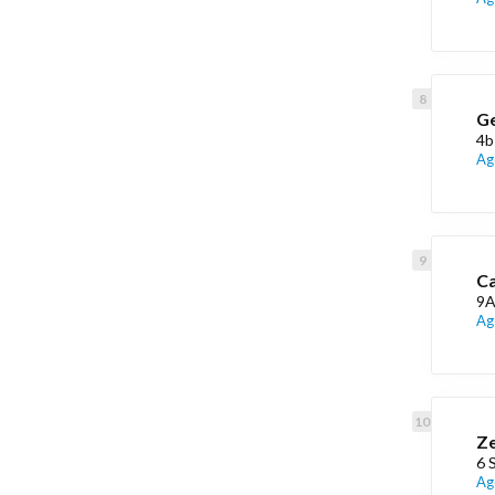
Ge
4b
Ag
Ca
9A
Ag
Ze
6 
Ag