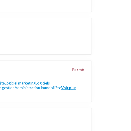
Fermé
été
Logiciel marketing
Logiciels
e gestion
Administration immobilière
Voir plus