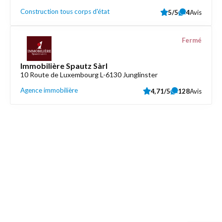
Construction tous corps d'état
5/5
4
Avis
Fermé
Immobilière Spautz Sàrl
10 Route de Luxembourg L-6130 Junglinster
Agence immobilière
4,71/5
128
Avis
Découvrez aussi
Maison.lu
Liens utiles
Contactez-nous
Mentions légales