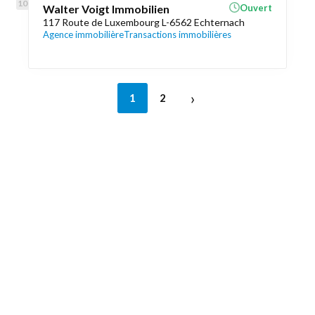
Walter Voigt Immobilien
Ouvert
117 Route de Luxembourg L-6562 Echternach
Agence immobilière
Transactions immobilières
›
1
2
Découvrez aussi
Maison.lu
Liens utiles
Contactez-nous
Mentions légales