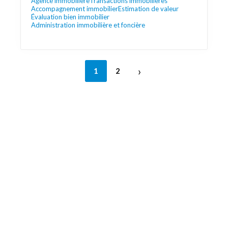
Agence immobilière
Transactions immobilières
Accompagnement immobilier
Estimation de valeur
Évaluation bien immobilier
Administration immobilière et foncière
›
1
2
Découvrez aussi
Maison.lu
Liens utiles
Contactez-nous
Mentions légales