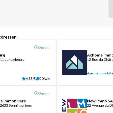
éresser :
Ouvert
urg
Axhome Imm
1411 Luxembourg
12 Rue du Châte
Agence immobili
4,55/5
20
Avis
Ouvert
ce Immobilière
New Immo SA
-2633 Senningerberg
22 Avenue du D