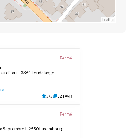
Leaflet
Fermé
o
au d'Eau L-3364 Leudelange
ère
5/5
121
Avis
Fermé
ix Septembre L-2550 Luxembourg