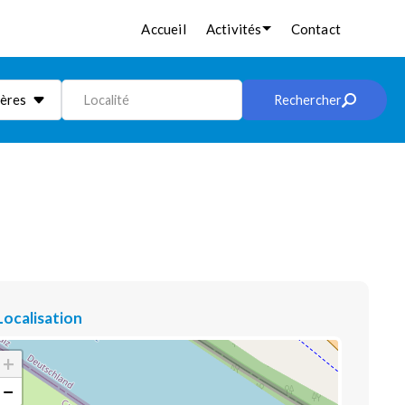
Accueil
Activités
Contact
ières
Localité
Rechercher
Localisation
+
−