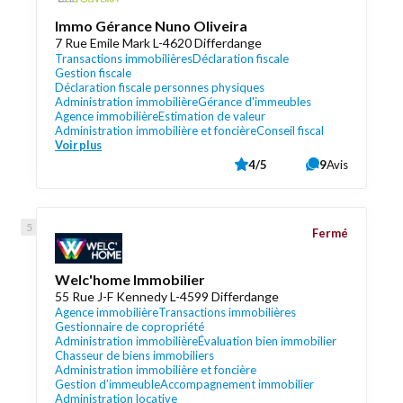
Immo Gérance Nuno Oliveira
7 Rue Emile Mark L-4620 Differdange
Transactions immobilières
Déclaration fiscale
Gestion fiscale
Déclaration fiscale personnes physiques
Administration immobilière
Gérance d'immeubles
Agence immobilière
Estimation de valeur
Administration immobilière et foncière
Conseil fiscal
Voir plus
4/5
9
Avis
Fermé
Welc'home Immobilier
55 Rue J-F Kennedy L-4599 Differdange
Agence immobilière
Transactions immobilières
Gestionnaire de copropriété
Administration immobilière
Évaluation bien immobilier
Chasseur de biens immobiliers
Administration immobilière et foncière
Gestion d’immeuble
Accompagnement immobilier
Administration locative