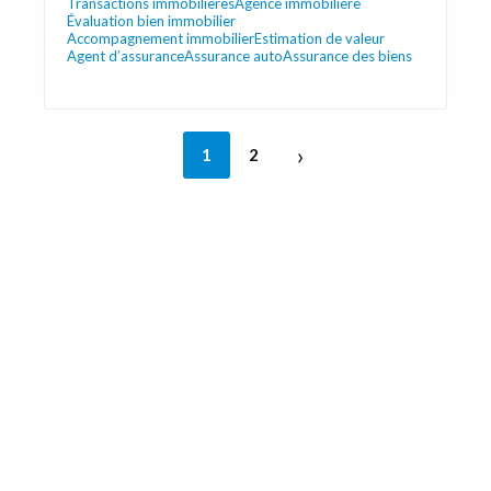
Transactions immobilières
Agence immobilière
Évaluation bien immobilier
Accompagnement immobilier
Estimation de valeur
Agent d’assurance
Assurance auto
Assurance des biens
›
1
2
Découvrez aussi
Maison.lu
Liens utiles
Contactez-nous
Mentions légales