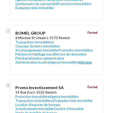
Gestionnaire de copropriété
Promotion immobilière
Évaluation bien immobilier
BOMEL GROUP
Fermé
6 Montée St Urbain L-5573 Remich
Transactions immobilières
Chasseur de biens immobiliers
Accompagnement immobilier
Promotion immobilière
Peinture et habillage mural
Service de rénovation
Plomberie
Gestion administrative
Administration locative
Agence immobilière
Voir plus
Promo Investissement SA
Fermé
19 Rue Enz L-5532 Remich
Promotion immobilière
Agence immobilière
Transactions immobilières
Évaluation bien immobilier
Location d’espaces de bureaux
Investissement immobilier
Gestion d’immeuble
Vente de mobilier de bureau