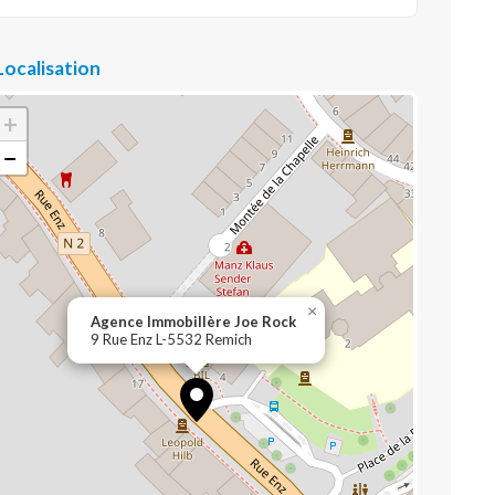
Localisation
+
−
×
Agence Immobillère Joe Rock
9 Rue Enz L-5532 Remich