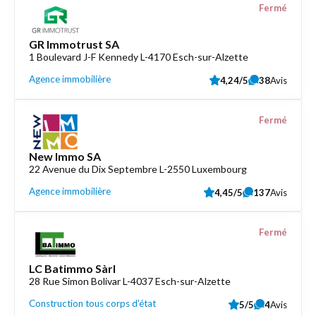
Fermé
GR Immotrust SA
1 Boulevard J-F Kennedy L-4170 Esch-sur-Alzette
Agence immobilière
4,24/5
38
Avis
Fermé
New Immo SA
22 Avenue du Dix Septembre L-2550 Luxembourg
Agence immobilière
4,45/5
137
Avis
Fermé
LC Batimmo Sàrl
28 Rue Simon Bolivar L-4037 Esch-sur-Alzette
Construction tous corps d'état
5/5
4
Avis