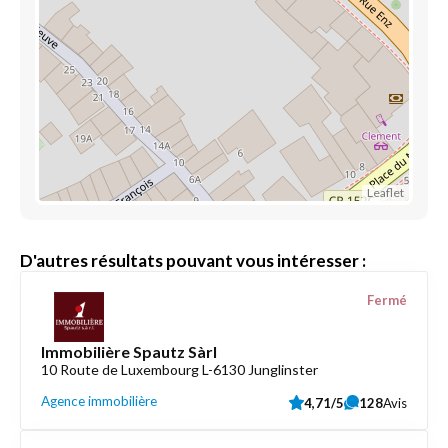
Leaflet
D'autres résultats pouvant vous intéresser :
Fermé
Immobilière Spautz Sàrl
10 Route de Luxembourg L-6130 Junglinster
Agence immobilière
4,71/5
128
Avis