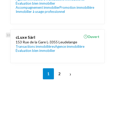
Évaluation bien immobilier
Accompagnement immobilier
Promotion immobilière
Immobilier à usage professionnel
cLuxe Sàrl
Ouvert
153 Rue de la Gare L-3355 Leudelange
Transactions immobilières
Agence immobilière
Évaluation bien immobilier
›
1
2
Découvrez aussi
Maison.lu