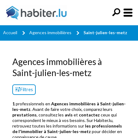
Accueil
Agences immobilières
Saint-julien-les-metz
Agences immobilières à
Saint-julien-les-metz
Filtres
1
professionnels en
Agences immobilières à Saint-julien-
les-metz
. Avant de faire votre choix, comparez leurs
prestations
, consultez les
avis
et
contactez
ceux qui
correspondent le mieux à vos besoins. Sur Habiter.lu,
retrouvez toutes les informations sur
les professionnels
de l'immobilier à Saint-julien-les-metz
pour décider en
connaissance de cause.