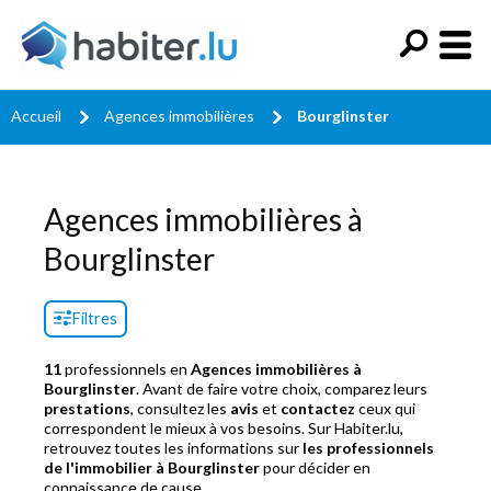
Accueil
Agences immobilières
Bourglinster
Agences immobilières à
Bourglinster
Filtres
11
professionnels en
Agences immobilières à
Bourglinster
. Avant de faire votre choix, comparez leurs
prestations
, consultez les
avis
et
contactez
ceux qui
correspondent le mieux à vos besoins. Sur Habiter.lu,
retrouvez toutes les informations sur
les professionnels
de l'immobilier à Bourglinster
pour décider en
connaissance de cause.