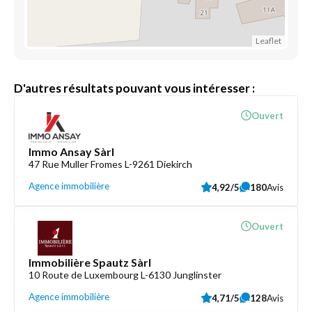
Leaflet
D'autres résultats pouvant vous intéresser :
Ouvert
Immo Ansay Sàrl
47 Rue Muller Fromes L-9261 Diekirch
Agence immobilière
4,92/5
180
Avis
Ouvert
Immobilière Spautz Sàrl
10 Route de Luxembourg L-6130 Junglinster
Agence immobilière
4,71/5
128
Avis