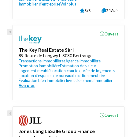
Immobilier d’entreprise
Voir plus
5/5
21
Avis
Ouvert
The Key Real Estate Sàrl
89 Route de Longwy L-8080 Bertrange
Transactions immobilières
Agence immobilière
Promotion immobilière
Estimation de valeur
Logement meublé
Location courte durée de logements
Location d’espaces de bureaux
Location meublée
Évaluation bien immobilier
Investissement immobilier
Voir plus
Ouvert
Jones Lang LaSalle Group Finance