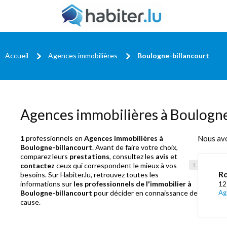
Accueil
Agences immobilières
Boulogne-billancourt
Agences immobilières à Boulogne
1
professionnels en
Agences immobilières à
Nous av
Boulogne-billancourt
. Avant de faire votre choix,
comparez leurs
prestations
, consultez les
avis
et
contactez
ceux qui correspondent le mieux à vos
Ro
besoins. Sur Habiter.lu, retrouvez toutes les
informations sur
les professionnels de l'immobilier à
12
Boulogne-billancourt
pour décider en connaissance de
Ag
cause.