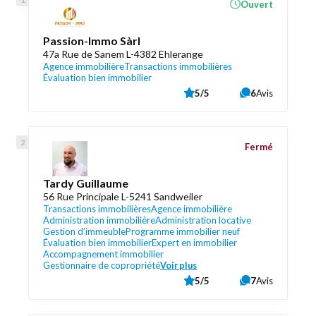
Ouvert
Passion-Immo Sàrl
47a Rue de Sanem L-4382 Ehlerange
Agence immobilière
Transactions immobilières
Évaluation bien immobilier
5/5
6
Avis
Fermé
Tardy Guillaume
56 Rue Principale L-5241 Sandweiler
Transactions immobilières
Agence immobilière
Administration immobilière
Administration locative
Gestion d’immeuble
Programme immobilier neuf
Évaluation bien immobilier
Expert en immobilier
Accompagnement immobilier
Gestionnaire de copropriété
Voir plus
5/5
7
Avis