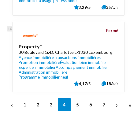
Immobilier à usage professionnel
3,29/5
35
Avis
Fermé
Property*
30 Boulevard G.-D. Charlotte L-1330 Luxembourg
Agence immobilière
Transactions immobilières
Promotion immobilière
Évaluation bien immobilier
Expert en immobilier
Accompagnement immobilier
Administration immobilière
Programme immobilier neuf
4,17/5
18
Avis
‹
›
»
1
2
3
4
5
6
7