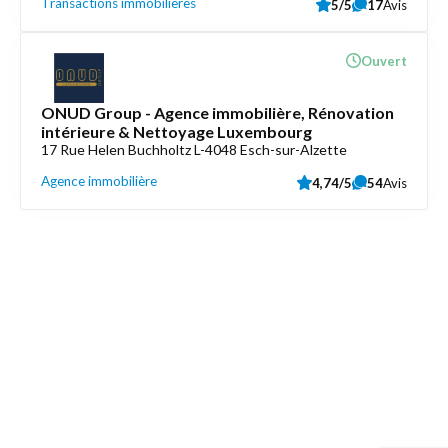
Transactions immobilières
5/5
17
Avis
Ouvert
ONUD Group - Agence immobilière, Rénovation
intérieure & Nettoyage Luxembourg
17 Rue Helen Buchholtz L-4048 Esch-sur-Alzette
Agence immobilière
4,74/5
54
Avis
Découvrez aussi
Maison.lu
Liens utiles
Contactez-nous
Mentions légales