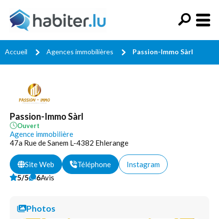
Accueil
Agences immobilières
Passion-Immo Sàrl
Passion-Immo Sàrl
Ouvert
Agence immobilière
47a Rue de Sanem L-4382 Ehlerange
Site Web
Téléphone
Instagram
5/5
6
Avis
Photos