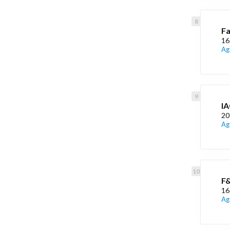
Fa
16
Ag
IA
20
Ag
F
16
Ag