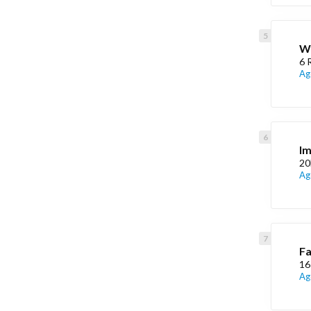
W
6 
Ag
Im
20
Ag
Fa
16
Ag