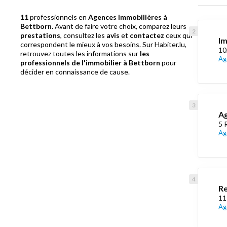
11
professionnels en
Agences immobilières à
Bettborn
. Avant de faire votre choix, comparez leurs
prestations
, consultez les
avis
et
contactez
ceux qui
Im
correspondent le mieux à vos besoins. Sur Habiter.lu,
10
retrouvez toutes les informations sur
les
Ag
professionnels de l'immobilier à Bettborn
pour
décider en connaissance de cause.
Ag
5 
Ag
Re
11
Ag