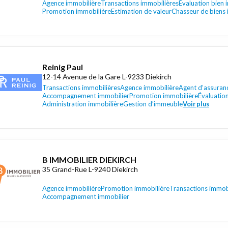
Agence immobilière
Transactions immobilières
Évaluation bien 
Promotion immobilière
Estimation de valeur
Chasseur de biens 
Reinig Paul
12-14 Avenue de la Gare L-9233 Diekirch
Transactions immobilières
Agence immobilière
Agent d’assuran
Accompagnement immobilier
Promotion immobilière
Évaluatio
Administration immobilière
Gestion d’immeuble
Voir plus
B IMMOBILIER DIEKIRCH
35 Grand-Rue L-9240 Diekirch
Agence immobilière
Promotion immobilière
Transactions immob
Accompagnement immobilier