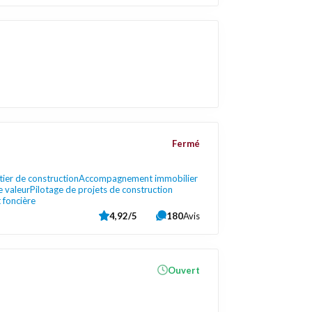
Fermé
tier de construction
Accompagnement immobilier
e valeur
Pilotage de projets de construction
 foncière
4,92/5
180
Avis
Ouvert