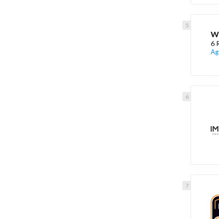
W
6 
Ag