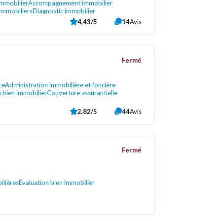
immobilier
Accompagnement immobilier
immobiliers
Diagnostic immobilier
4,43/5
14
Avis
Fermé
ce
Administration immobilière et foncière
n bien immobilier
Couverture assurantielle
2,82/5
44
Avis
Fermé
ilières
Évaluation bien immobilier