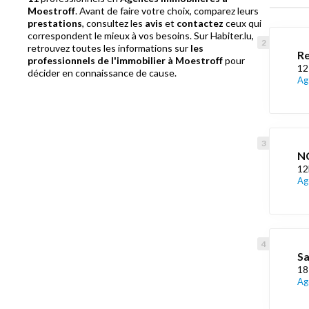
Moestroff
. Avant de faire votre choix, comparez leurs
prestations
, consultez les
avis
et
contactez
ceux qui
correspondent le mieux à vos besoins. Sur Habiter.lu,
retrouvez toutes les informations sur
les
Re
professionnels de l'immobilier à Moestroff
pour
12
décider en connaissance de cause.
Ag
NC
12
Ag
Sa
18
Ag