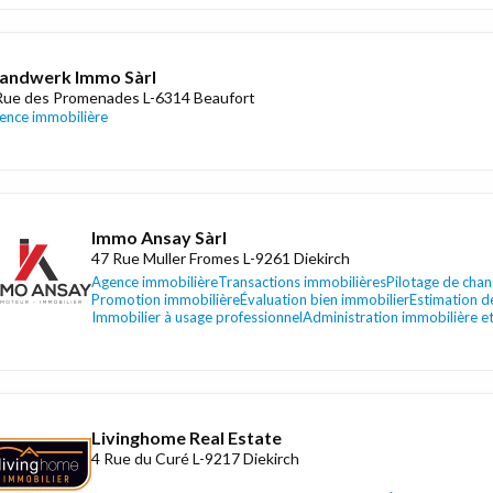
andwerk Immo Sàrl
Rue des Promenades L-6314 Beaufort
ence immobilière
Immo Ansay Sàrl
47 Rue Muller Fromes L-9261 Diekirch
Agence immobilière
Transactions immobilières
Pilotage de chan
Promotion immobilière
Évaluation bien immobilier
Estimation d
Immobilier à usage professionnel
Administration immobilière et
Livinghome Real Estate
4 Rue du Curé L-9217 Diekirch