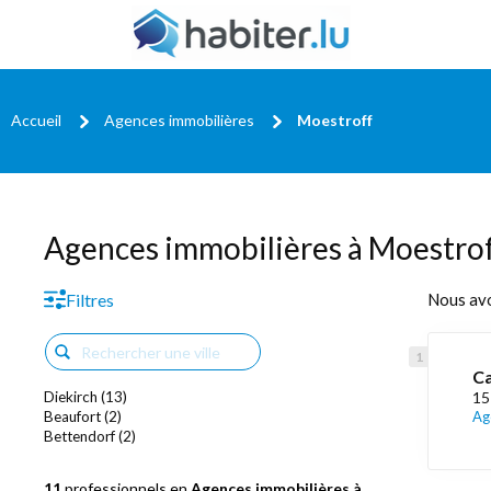
Accueil
Agences immobilières
Moestroff
Agences immobilières à Moestro
Filtres
Nous av
C
Diekirch (13)
15
Beaufort (2)
Ag
Bettendorf (2)
11
professionnels en
Agences immobilières à