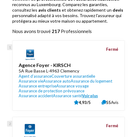
reconnus au Luxembourg. Comparez les garanties,
consultez les
avis clients
et obtenez rapidement un
devis
personnalisé adapté à vos besoins. Trouvez l'assureur qui
protégera au mieux votre maison ou appartement.
Nous avons trouvé
217
Professionnels
Fermé
Agence Foyer - KIRSCH
5A Rue Basse L-4963 Clemency
Agent d’assurance
Couverture assurantielle
Assurance vie
Assurance auto
Assurance du logement
Assurance entreprise
Assurance voyage
Assurance de protection prévoyance
Assurance accident
Assurance santé
Voir plus
4,93/5
55
Avis
Fermé