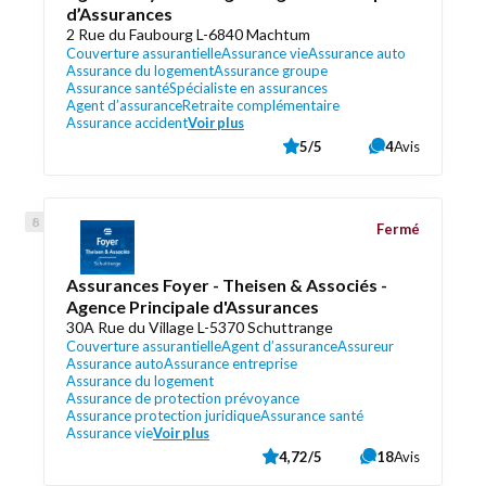
d’Assurances
2 Rue du Faubourg L-6840 Machtum
Couverture assurantielle
Assurance vie
Assurance auto
Assurance du logement
Assurance groupe
Assurance santé
Spécialiste en assurances
Agent d’assurance
Retraite complémentaire
Assurance accident
Voir plus
5/5
4
Avis
Fermé
Assurances Foyer - Theisen & Associés -
Agence Principale d'Assurances
30A Rue du Village L-5370 Schuttrange
Couverture assurantielle
Agent d’assurance
Assureur
Assurance auto
Assurance entreprise
Assurance du logement
Assurance de protection prévoyance
Assurance protection juridique
Assurance santé
Assurance vie
Voir plus
4,72/5
18
Avis