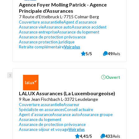
Agence Foyer Molling Patrick - Agence
Principale d'Assurances
7 Route d'Ettelbruck L-7715 Colmar-Berg
Couverture assurantielle
Agent d’assurance
Assurance vie
Assurance auto
Assurance accident
Assurance entreprise
Assurance du logement
Assurance de protection prévoyance
Assurance protection juridique
Retraite complémentaire
Voir plus
5/5
49
Avis
Ouvert
LALUX Assurances (La Luxembourgeoise)
9 Rue Jean Fischbach L-3372 Leudelange
Couverture assurantielle
Assureur
Spécialiste en assurances
Conseil actuaire
Agent d’assurance
Assurance auto
Assurance groupe
Assurance du logement
Assurance de protection prévoyance
Assurance séjour et voyage
Voir plus
4,41/5
433
Avis