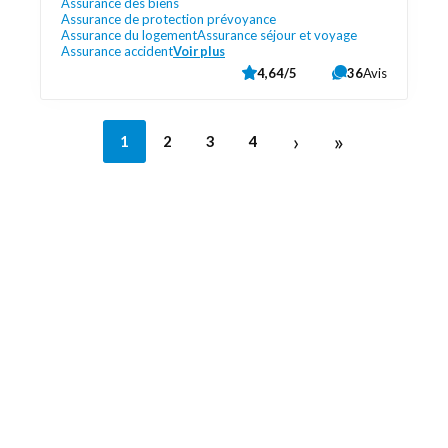
Assurance des biens
Assurance de protection prévoyance
Assurance du logement
Assurance séjour et voyage
Assurance accident
Voir plus
4,64/5
36
Avis
›
»
1
2
3
4
Découvrez aussi
Maison.lu
Liens utiles
Contactez-nous
Mentions légales