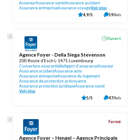
Assureur
Assurance santé
Assurance accident
Assurance entreprise
Assurance voyage
Voir plus
4,9/5
59
Avis
Ouvert
Agence Foyer - Della Siega Stevenson
200 Route d'Esch L-1471 Luxembourg
Couverture assurantielle
Agent d’assurance
Assureur
Assurance accident
Assurance auto
Assurance entreprise
Assurance du logement
Assurance de protection prévoyance
Assurance protection juridique
Assurance santé
Voir plus
5/5
47
Avis
Fermé
Agence Foyer – Hengel – Agence Principale