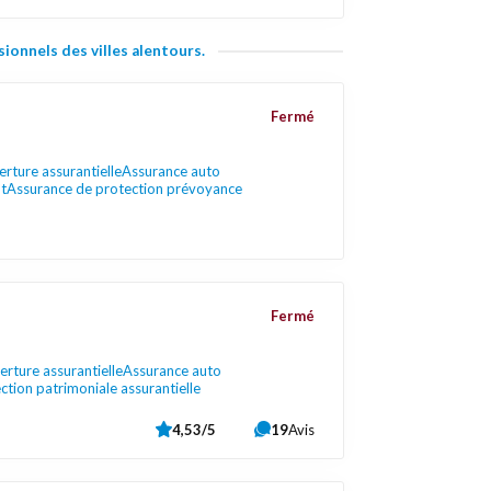
ionnels des villes alentours.
Fermé
rture assurantielle
Assurance auto
t
Assurance de protection prévoyance
Fermé
rture assurantielle
Assurance auto
ction patrimoniale assurantielle
4,53/5
19
Avis