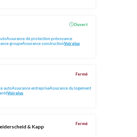
Ouvert
auto
Assurance de protection prévoyance
rance groupe
Assurance construction
Voir plus
Fermé
ce auto
Assurance entreprise
Assurance du logement
anté
Voir plus
Fermé
eiderscheid & Kapp