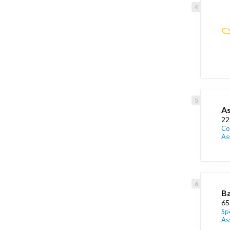
As
22
Co
As
Ba
65
Sp
As