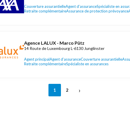
Couverture assurantielle
Agent d’assurance
Spécialiste en assu
Retraite complémentaire
Assurance de protection prévoyance
Agence LALUX - Marco Pütz
14 Route de Luxembourg L-6130 Junglinster
Agent principal
Agent d’assurance
Couverture assurantielle
Assu
Retraite complémentaire
Spécialiste en assurances
›
1
2