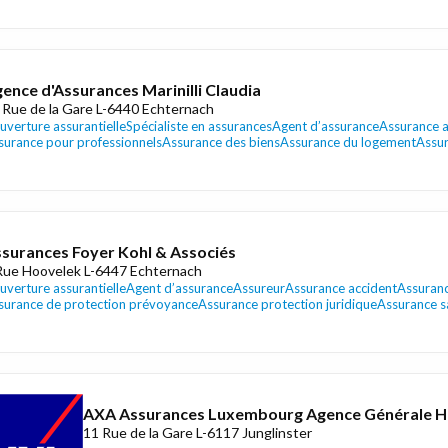
ence d'Assurances Marinilli Claudia
 Rue de la Gare L-6440 Echternach
uverture assurantielle
Spécialiste en assurances
Agent d’assurance
Assurance 
surance pour professionnels
Assurance des biens
Assurance du logement
Assu
surances Foyer Kohl & Associés
Rue Hoovelek L-6447 Echternach
uverture assurantielle
Agent d’assurance
Assureur
Assurance accident
Assuran
surance de protection prévoyance
Assurance protection juridique
Assurance s
AXA Assurances Luxembourg Agence Générale H
11 Rue de la Gare L-6117 Junglinster