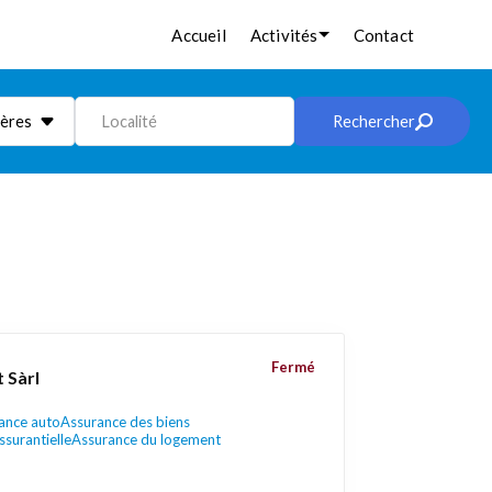
Accueil
Activités
Contact
ières
Localité
Rechercher
Fermé
 Sàrl
ance auto
Assurance des biens
ssurantielle
Assurance du logement