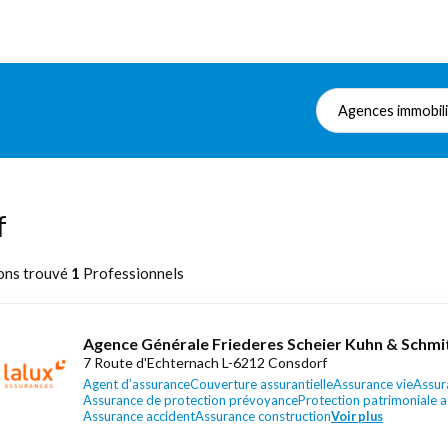
Agences immobil
f
ons trouvé
1
Professionnels
Agence Générale Friederes Scheier Kuhn & Schmit
7 Route d'Echternach L-6212 Consdorf
Agent d’assurance
Couverture assurantielle
Assurance vie
Assur
Assurance de protection prévoyance
Protection patrimoniale a
Assurance accident
Assurance construction
Voir plus