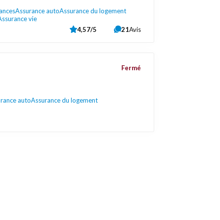
rances
Assurance auto
Assurance du logement
Assurance vie
4,57/5
21
Avis
Fermé
rance auto
Assurance du logement
Liens utiles