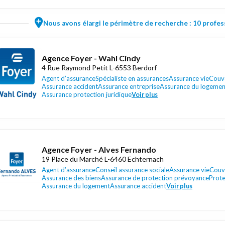
Nous avons élargi le périmètre de recherche : 10 profess
Agence Foyer - Wahl Cindy
4 Rue Raymond Petit L-6553 Berdorf
Agent d’assurance
Spécialiste en assurances
Assurance vie
Couve
Assurance accident
Assurance entreprise
Assurance du logemen
Assurance protection juridique
Voir plus
Agence Foyer - Alves Fernando
19 Place du Marché L-6460 Echternach
Agent d’assurance
Conseil assurance sociale
Assurance vie
Couve
Assurance des biens
Assurance de protection prévoyance
Prote
Assurance du logement
Assurance accident
Voir plus