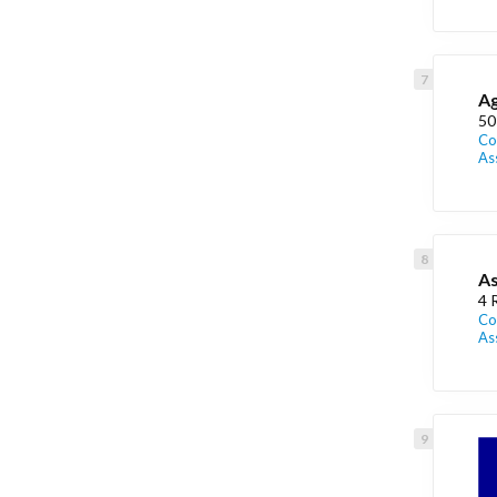
Ag
50
Co
As
As
4 
Co
As