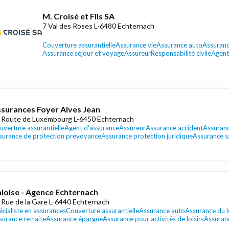
M. Croisé et Fils SA
7 Val des Roses L-6480 Echternach
Couverture assurantielle
Assurance vie
Assurance auto
Assuranc
Assurance séjour et voyage
Assureur
Responsabilité civile
Agent
surances Foyer Alves Jean
 Route de Luxembourg L-6450 Echternach
uverture assurantielle
Agent d’assurance
Assureur
Assurance accident
Assuran
surance de protection prévoyance
Assurance protection juridique
Assurance s
loise - Agence Echternach
 Rue de la Gare L-6440 Echternach
écialiste en assurances
Couverture assurantielle
Assurance auto
Assurance du 
surance retraite
Assurance épargne
Assurance pour activités de loisirs
Assuran