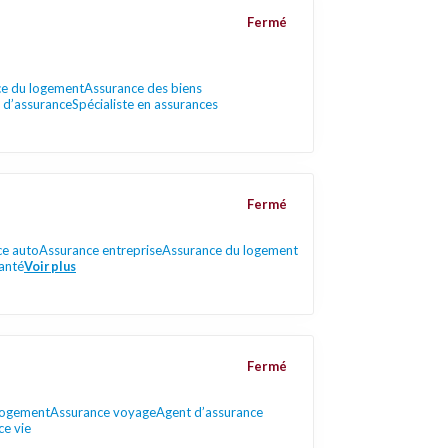
Fermé
e du logement
Assurance des biens
 d’assurance
Spécialiste en assurances
Fermé
ce auto
Assurance entreprise
Assurance du logement
anté
Voir plus
Fermé
logement
Assurance voyage
Agent d’assurance
ce vie