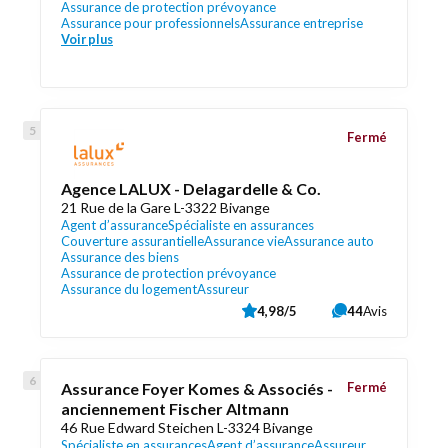
Assurance de protection prévoyance
Assurance pour professionnels
Assurance entreprise
Voir plus
Fermé
Agence LALUX - Delagardelle & Co.
21 Rue de la Gare L-3322 Bivange
Agent d’assurance
Spécialiste en assurances
Couverture assurantielle
Assurance vie
Assurance auto
Assurance des biens
Assurance de protection prévoyance
Assurance du logement
Assureur
4,98/5
44
Avis
Assurance Foyer Komes & Associés -
Fermé
anciennement Fischer Altmann
46 Rue Edward Steichen L-3324 Bivange
Spécialiste en assurances
Agent d’assurance
Assureur