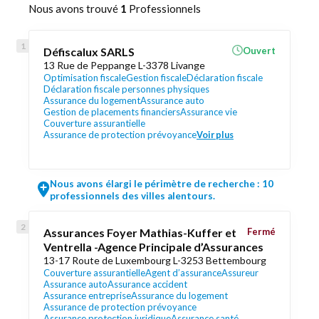
Nous avons trouvé
1
Professionnels
Défiscalux SARLS
Ouvert
13 Rue de Peppange L-3378 Livange
Optimisation fiscale
Gestion fiscale
Déclaration fiscale
Déclaration fiscale personnes physiques
Assurance du logement
Assurance auto
Gestion de placements financiers
Assurance vie
Couverture assurantielle
Assurance de protection prévoyance
Voir plus
Nous avons élargi le périmètre de recherche : 10
professionnels des villes alentours.
Assurances Foyer Mathias-Kuffer et
Fermé
Ventrella -Agence Principale d’Assurances
13-17 Route de Luxembourg L-3253 Bettembourg
Couverture assurantielle
Agent d’assurance
Assureur
Assurance auto
Assurance accident
Assurance entreprise
Assurance du logement
Assurance de protection prévoyance
Assurance protection juridique
Assurance santé