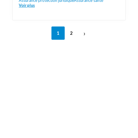
Assurance protection juridique
Assurance santé
Voir plus
›
1
2
Découvrez aussi
Maison.lu
Liens utiles
Contactez-nous
Mentions légales