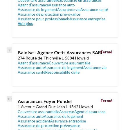
Couverture assurantielle
Spécialiste en assurances
Agent d’assurance
Assurance auto
Assurance du logement
Assurance vie
Assurance santé
Assurance de protection prévoyance
Assurance pour professionnels
Assurance entreprise
Voir plus
Baloise - Agence Ortis Assurances SARL
Fermé
274 Route de Thionville L-5884 Howald
Agent d’assurance
Couverture assurantielle
Assurance auto
Assurance du logement
Assurance vie
Assurance santé
Responsabilité civile
Assurances Foyer Pundel
Fermé
1 Avenue Grand-Duc Jean L-1842 Howald
Couverture assurantielle
Assureur
Agent d’assurance
Assurance auto
Assurance du logement
Assurance accident
Assurance entreprise
Assurance de protection prévoyance