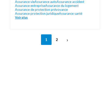
Assurance vie
Assurance auto
Assurance accident
Assurance entreprise
Assurance du logement
Assurance de protection prévoyance
Assurance protection juridique
Assurance santé
Voir plus
›
1
2
Découvrez aussi
Maison.lu
Liens utiles
Contactez-nous
Mentions légales