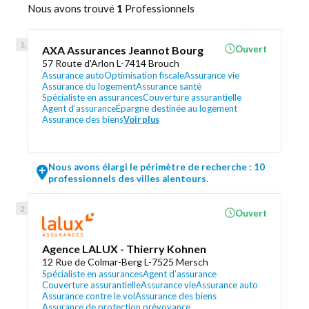
Nous avons trouvé
1
Professionnels
AXA Assurances Jeannot Bourg
Ouvert
57 Route d'Arlon L-7414 Brouch
Assurance auto
Optimisation fiscale
Assurance vie
Assurance du logement
Assurance santé
Spécialiste en assurances
Couverture assurantielle
Agent d’assurance
Épargne destinée au logement
Assurance des biens
Voir plus
Nous avons élargi le périmètre de recherche : 10
professionnels des villes alentours.
Ouvert
Agence LALUX - Thierry Kohnen
12 Rue de Colmar-Berg L-7525 Mersch
Spécialiste en assurances
Agent d’assurance
Couverture assurantielle
Assurance vie
Assurance auto
Assurance contre le vol
Assurance des biens
Assurance de protection prévoyance