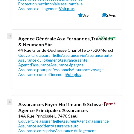
Protection patrimoniale assurantielle
Assurance du logement
Voir plus
3/5
2
Avis
Agence Générale Axa Fernandes,Tranchida
Ouvert
& Neumann Sàrl
44 Rue Grande-Duchesse Charlotte L-7520 Mersch
Couverture assurantielle
Assurance vie
Assurance auto
Assurance du logement
Assurance santé
Agent d’assurance
Assurance épargne
Assurance pour professionnels
Assurance voyage
Assurance contre l’incendie
Voir plus
Assurances Foyer Hoffmann & Schwartz -
Fermé
Agence Principale d'Assurances
14A Rue Principale L-7470 Saeul
Couverture assurantielle
Assureur
Agent d’assurance
Assurance accident
Assurance auto
Assurance entreprise
Assurance du logement