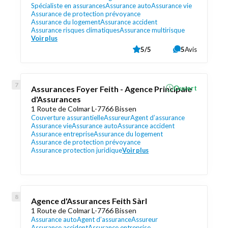
Spécialiste en assurances
Assurance auto
Assurance vie
Assurance de protection prévoyance
Assurance du logement
Assurance accident
Assurance risques climatiques
Assurance multirisque
Voir plus
5/5
5
Avis
Assurances Foyer Feith - Agence Principale
Ouvert
d'Assurances
1 Route de Colmar L-7766 Bissen
Couverture assurantielle
Assureur
Agent d’assurance
Assurance vie
Assurance auto
Assurance accident
Assurance entreprise
Assurance du logement
Assurance de protection prévoyance
Assurance protection juridique
Voir plus
Agence d'Assurances Feith Sàrl
1 Route de Colmar L-7766 Bissen
Assurance auto
Agent d’assurance
Assureur
Assurance accident
Assurance entreprise