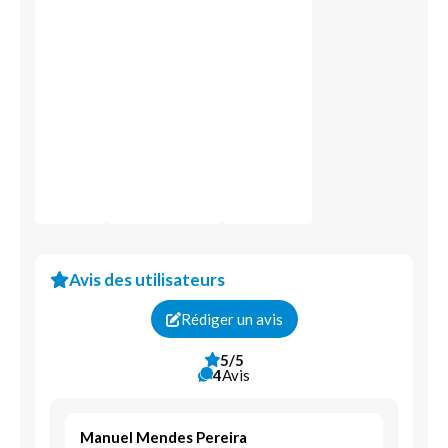
Protection patrimoniale assurantielle
Responsabilité civile
Assurance pour véhicule en leasing
Solde de crédit restant
Avis des utilisateurs
Rédiger un avis
5/5
4
Avis
Manuel Mendes Pereira