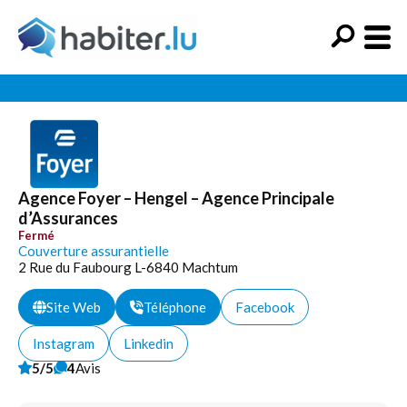
Agence Foyer – Hengel – Agence Principale
d’Assurances
Fermé
Couverture assurantielle
2 Rue du Faubourg L-6840 Machtum
Site Web
Téléphone
Facebook
Instagram
Linkedin
5/5
4
Avis