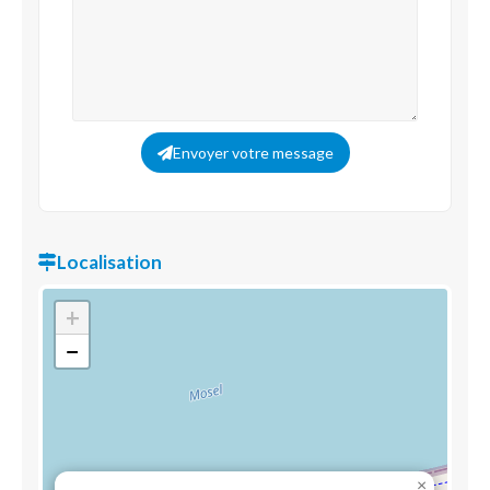
Envoyer votre message
Localisation
+
−
×