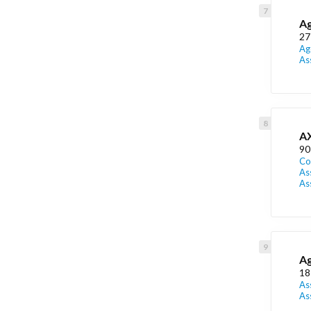
Ag
27
Ag
As
AX
90
Co
As
As
Ag
18
As
As