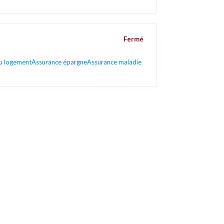
Fermé
u logement
Assurance épargne
Assurance maladie
Liens utiles
Contactez-nous
Mentions légales