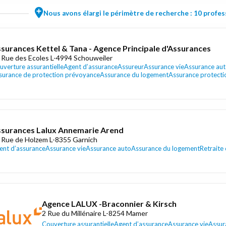
Nous avons élargi le périmètre de recherche : 10 profess
surances Kettel & Tana - Agence Principale d'Assurances
 Rue des Ecoles L-4994 Schouweiler
uverture assurantielle
Agent d’assurance
Assureur
Assurance vie
Assurance au
surance de protection prévoyance
Assurance du logement
Assurance protectio
surances Lalux Annemarie Arend
 Rue de Holzem L-8355 Garnich
ent d’assurance
Assurance vie
Assurance auto
Assurance du logement
Retraite
Agence LALUX -Braconnier & Kirsch
2 Rue du Millénaire L-8254 Mamer
Couverture assurantielle
Agent d’assurance
Assurance vie
Assur