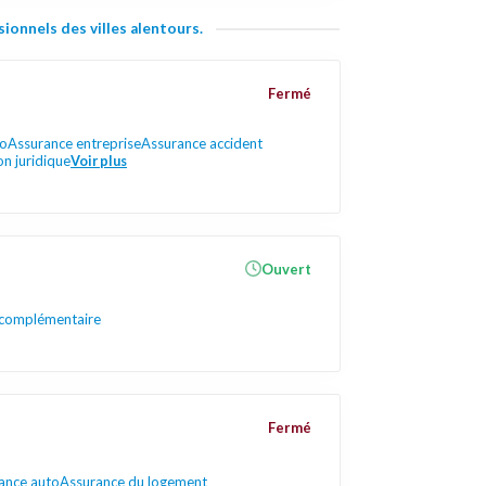
ionnels des villes alentours.
Fermé
to
Assurance entreprise
Assurance accident
n juridique
Voir plus
Ouvert
 complémentaire
Fermé
ance auto
Assurance du logement