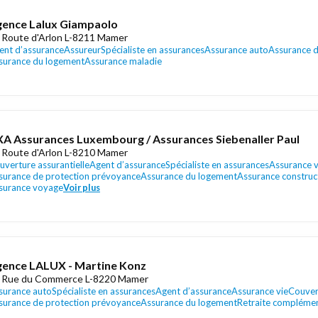
ence Lalux Giampaolo
 Route d'Arlon L-8211 Mamer
ent d’assurance
Assureur
Spécialiste en assurances
Assurance auto
Assurance d
surance du logement
Assurance maladie
A Assurances Luxembourg / Assurances Siebenaller Paul
 Route d'Arlon L-8210 Mamer
uverture assurantielle
Agent d’assurance
Spécialiste en assurances
Assurance v
surance de protection prévoyance
Assurance du logement
Assurance construc
surance voyage
Voir plus
ence LALUX - Martine Konz
 Rue du Commerce L-8220 Mamer
surance auto
Spécialiste en assurances
Agent d’assurance
Assurance vie
Couvert
surance de protection prévoyance
Assurance du logement
Retraite complémen