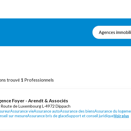
Agences immobil
ons trouvé
1
Professionnels
ence Foyer - Arendt & Associés
 Route de Luxembourg L-4972 Dippach
sureur
Assurance vie
Assurance auto
Assurance des biens
Assurance du logeme
nseil sur mesure
Assurance bris de glace
Support et conseil juridique
Voir plus