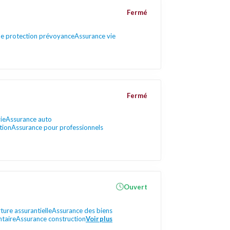
Fermé
e protection prévoyance
Assurance vie
Fermé
ie
Assurance auto
tion
Assurance pour professionnels
Ouvert
ure assurantielle
Assurance des biens
taire
Assurance construction
Voir plus