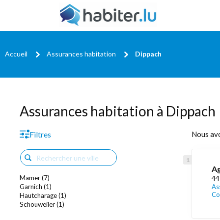
Accueil
Assurances habitation
Dippach
Assurances habitation à Dippach
Filtres
Nous av
Ag
Mamer (7)
44
Garnich (1)
As
Co
Hautcharage (1)
Schouweiler (1)