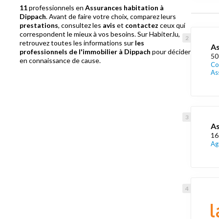
11
professionnels en
Assurances habitation à
Dippach
. Avant de faire votre choix, comparez leurs
prestations
, consultez les
avis
et
contactez
ceux qui
correspondent le mieux à vos besoins. Sur Habiter.lu,
retrouvez toutes les informations sur
les
As
professionnels de l'immobilier à Dippach
pour décider
50
en connaissance de cause.
Co
As
As
16
Ag