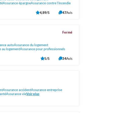
té
Assurance épargne
Assurance contre l’incendie
4,89/5
47
Avis
Fermé
ance auto
Assurance du logement
e au logement
Assurance pour professionnels
5/5
34
Avis
nt
Assurance accident
Assurance entreprise
anté
Assurance vie
Voir plus