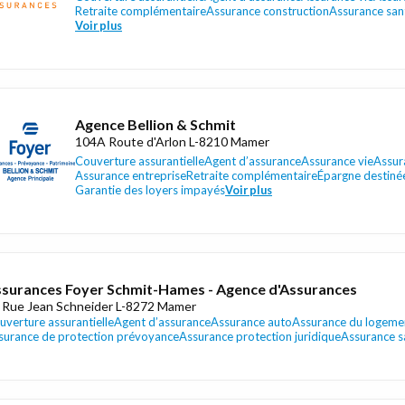
Retraite complémentaire
Assurance construction
Assurance san
Voir plus
Agence Bellion & Schmit
104A Route d'Arlon L-8210 Mamer
Couverture assurantielle
Agent d’assurance
Assurance vie
Assur
Assurance entreprise
Retraite complémentaire
Épargne destiné
Garantie des loyers impayés
Voir plus
surances Foyer Schmit-Hames - Agence d'Assurances
 Rue Jean Schneider L-8272 Mamer
uverture assurantielle
Agent d’assurance
Assurance auto
Assurance du logeme
surance de protection prévoyance
Assurance protection juridique
Assurance s