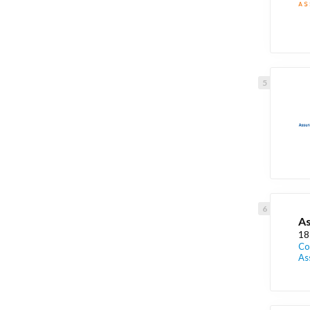
As
18
Co
As