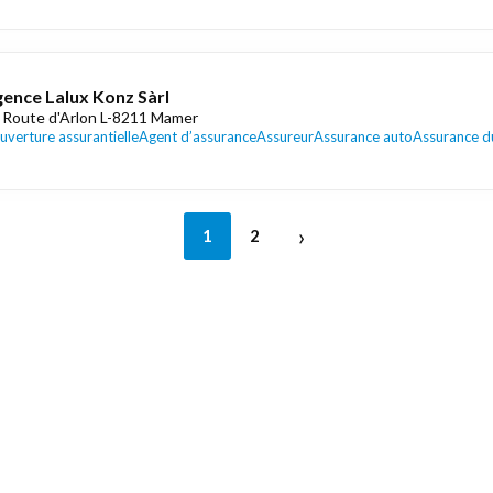
ence Lalux Konz Sàrl
 Route d'Arlon L-8211 Mamer
uverture assurantielle
Agent d’assurance
Assureur
Assurance auto
Assurance d
›
1
2