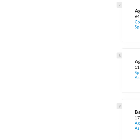
Ag
64
Co
Sp
Ag
11
Sp
As
Ba
17
Ag
As