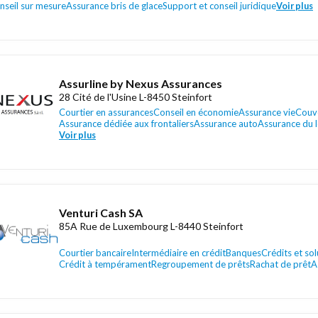
nseil sur mesure
Assurance bris de glace
Support et conseil juridique
Voir plus
Assurline by Nexus Assurances
28 Cité de l'Usine L-8450 Steinfort
Courtier en assurances
Conseil en économie
Assurance vie
Couve
Assurance dédiée aux frontaliers
Assurance auto
Assurance du 
Voir plus
Venturi Cash SA
85A Rue de Luxembourg L-8440 Steinfort
Courtier bancaire
Intermédiaire en crédit
Banques
Crédits et so
Crédit à tempérament
Regroupement de prêts
Rachat de prêt
A