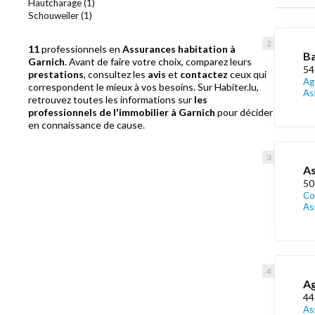
Hautcharage (1)
Schouweiler (1)
11
professionnels en
Assurances habitation à
Ba
Garnich
. Avant de faire votre choix, comparez leurs
54
prestations
, consultez les
avis
et
contactez
ceux qui
Ag
correspondent le mieux à vos besoins. Sur Habiter.lu,
As
retrouvez toutes les informations sur
les
professionnels de l'immobilier à Garnich
pour décider
en connaissance de cause.
As
50
Co
As
Ag
44
As