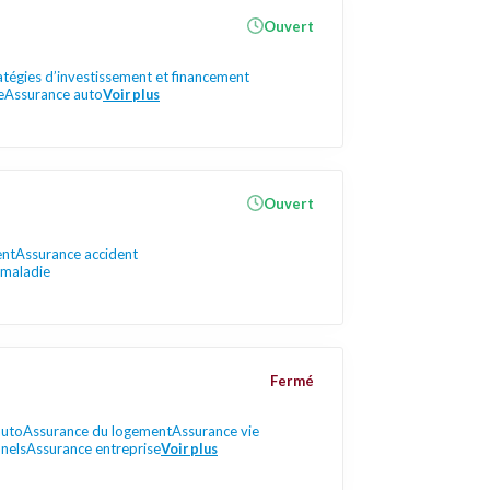
Ouvert
atégies d’investissement et financement
e
Assurance auto
Voir plus
Ouvert
ent
Assurance accident
 maladie
Fermé
auto
Assurance du logement
Assurance vie
nels
Assurance entreprise
Voir plus