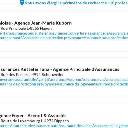
Nous avons élargi le périmètre de recherche : 10 profess
loise - Agence Jean-Marie Kuborn
 Rue Principale L-8365 Hagen
ent d’assurance
Spécialiste en assurances
Couverture assurantielle
Assurance 
surance santé
Assurance de protection prévoyance
Assurance pour profession
surances Kettel & Tana - Agence Principale d'Assurances
 Rue des Ecoles L-4994 Schouweiler
uverture assurantielle
Agent d’assurance
Assureur
Assurance vie
Assurance au
surance de protection prévoyance
Assurance du logement
Assurance protectio
ence Foyer - Arendt & Associés
 Route de Luxembourg L-4972 Dippach
sureur
Assurance vie
Assurance auto
Assurance des biens
Assurance du logeme