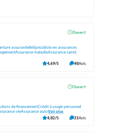
Ouvert
rture assurantielle
Spécialiste en assurances
logement
Assurance maladie
Assurance santé
4,69/5
48
Avis
Ouvert
lutions de financement
Crédit à usage personnel
ssurance vie
Assurance auto
Voir plus
4,82/5
33
Avis