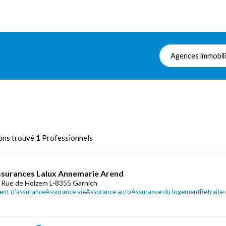
Agences immobil
ons trouvé
1
Professionnels
surances Lalux Annemarie Arend
 Rue de Holzem L-8355 Garnich
ent d’assurance
Assurance vie
Assurance auto
Assurance du logement
Retraite