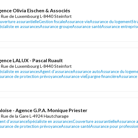
ence Olivia Eischen & Associés
 Rue de Luxembourg L-8440 Steinfort
uverture assurantielle
Gestion fiscale
Assurance vie
Assurance du logement
Str
écialiste en assurances
Assurance groupe
Assurance santé
Assurance entrepris
ence LALUX - Pascal Ruault
 Rue de Luxembourg L-8440 Steinfort
écialiste en assurances
Agent d’assurance
Assurance auto
Assurance du logem
surance de protection prévoyance
Assurance vie
Épargne financière
Assurance
loise - Agence G.P.A. Monique Priester
 Rue de la Gare L-4924 Hautcharage
ent d’assurance
Spécialiste en assurances
Couverture assurantielle
Assurance 
surance de protection prévoyance
Assurance santé
Assurance pour profession