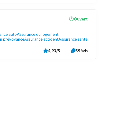
Ouvert
ance auto
Assurance du logement
on prévoyance
Assurance accident
Assurance santé
4,93/5
55
Avis
Liens utiles
Contactez-nous
Mentions légales