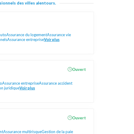
ionnels des villes alentours.
auto
Assurance du logement
Assurance vie
nels
Assurance entreprise
Voir plus
Ouvert
to
Assurance entreprise
Assurance accident
n juridique
Voir plus
Ouvert
nt
Assurance multirisque
Gestion de la paie