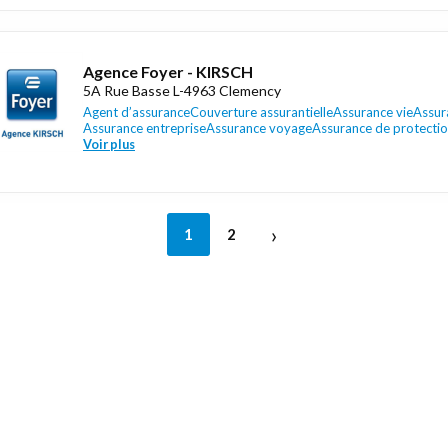
Agence Foyer - KIRSCH
5A Rue Basse L-4963 Clemency
Agent d’assurance
Couverture assurantielle
Assurance vie
Assur
Assurance entreprise
Assurance voyage
Assurance de protecti
Voir plus
›
1
2