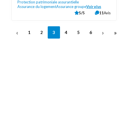
Protection patrimoniale assurantielle
Assurance du logement
Assurance groupe
Voir plus
5/5
11
Avis
‹
›
»
1
2
3
4
5
6
Découvrez aussi
Maison.lu
Liens utiles
Contactez-nous
Mentions légales