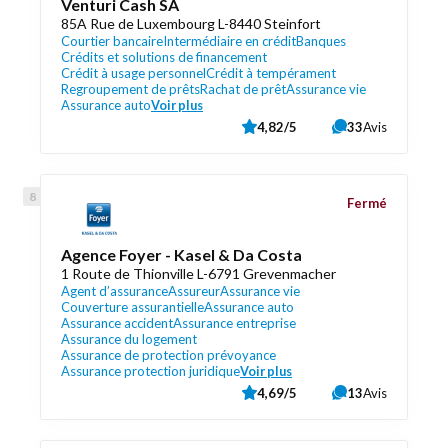
Venturi Cash SA
85A Rue de Luxembourg L-8440 Steinfort
Courtier bancaire
Intermédiaire en crédit
Banques
Crédits et solutions de financement
Crédit à usage personnel
Crédit à tempérament
Regroupement de prêts
Rachat de prêt
Assurance vie
Assurance auto
Voir plus
4,82/5
33
Avis
Fermé
Agence Foyer - Kasel & Da Costa
1 Route de Thionville L-6791 Grevenmacher
Agent d’assurance
Assureur
Assurance vie
Couverture assurantielle
Assurance auto
Assurance accident
Assurance entreprise
Assurance du logement
Assurance de protection prévoyance
Assurance protection juridique
Voir plus
4,69/5
13
Avis