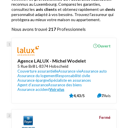
reconnus au Luxembourg. Comparez les garanties,
consultez les
avis clients
et obtenez rapidement un
devis
personnalisé adapté à vos besoins. Trouvez l'assureur qui
protégera au mieux votre maison ou appartement.
Nous avons trouvé
217
Professionnels
Ouvert
Agence LALUX - Michel Wodelet
5 Rue Brill L-8374 Hobscheid
Couverture assurantielle
Assurance vie
Assurance auto
Assurance du logement
Responsabilité civile
Assurance épargne
Spécialiste en assurances
Agent d’assurance
Assurance des biens
Assurance accident
Voir plus
4,43/5
7
Avis
Fermé