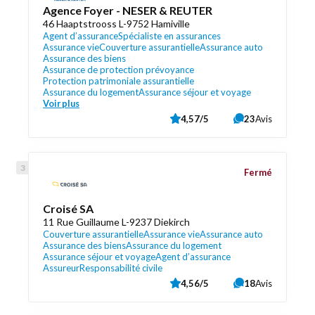
Agence Foyer - NESER & REUTER
46 Haaptstrooss L-9752 Hamiville
Agent d’assurance
Spécialiste en assurances
Assurance vie
Couverture assurantielle
Assurance auto
Assurance des biens
Assurance de protection prévoyance
Protection patrimoniale assurantielle
Assurance du logement
Assurance séjour et voyage
Voir plus
4,57/5
23
Avis
Fermé
Croisé SA
11 Rue Guillaume L-9237 Diekirch
Couverture assurantielle
Assurance vie
Assurance auto
Assurance des biens
Assurance du logement
Assurance séjour et voyage
Agent d’assurance
Assureur
Responsabilité civile
4,56/5
18
Avis