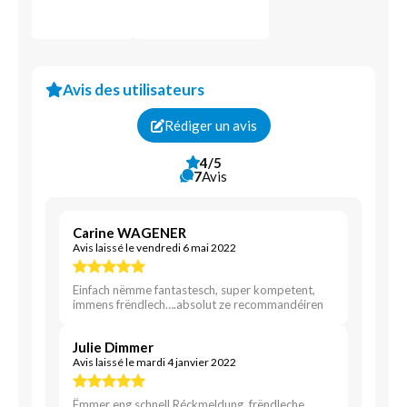
Avis des utilisateurs
Rédiger un avis
4/5
7
Avis
Carine WAGENER
Avis laissé le vendredi 6 mai 2022
Einfach nëmme fantastesch, super kompetent,
immens frëndlech….absolut ze recommandéiren
Julie Dimmer
Avis laissé le mardi 4 janvier 2022
Ëmmer eng schnell Réckmeldung, frëndleche