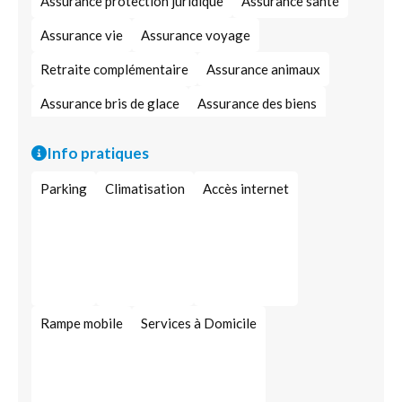
Assurance protection juridique
Assurance santé
Assurance vie
Assurance voyage
Retraite complémentaire
Assurance animaux
Assurance bris de glace
Assurance des biens
Assurance dégât des eaux
Assurance multirisque
Info pratiques
Courtier en assurances
Spécialiste en assurances
Parking
Climatisation
Accès internet
Assurance pour professionnels
Rampe mobile
Services à Domicile