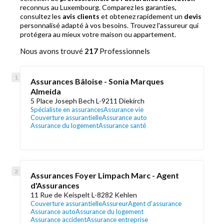
reconnus au Luxembourg. Comparez les garanties,
consultez les
avis clients
et obtenez rapidement un
devis
personnalisé adapté à vos besoins. Trouvez l'assureur qui
protégera au mieux votre maison ou appartement.
Nous avons trouvé
217
Professionnels
Assurances Bâloise - Sonia Marques
Almeida
5 Place Joseph Bech L-9211 Diekirch
Spécialiste en assurances
Assurance vie
Couverture assurantielle
Assurance auto
Assurance du logement
Assurance santé
Assurances Foyer Limpach Marc - Agent
d'Assurances
11 Rue de Keispelt L-8282 Kehlen
Couverture assurantielle
Assureur
Agent d’assurance
Assurance auto
Assurance du logement
Assurance accident
Assurance entreprise