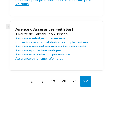
Voir plus
Agence d'Assurances Feith Sàrl
1 Route de Colmar L-7766 Bissen
Assurance auto
Agent d’assurance
Couverture assurantielle
Retraite complémentaire
Assurance voyage
Assurance vie
Assurance santé
Assurance protection juridique
Assurance de protection prévoyance
Assurance du logement
Voir plus
«
‹
19
20
21
22
Découvrez aussi