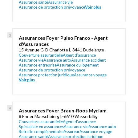
Assurance santé
Assurance vie
Assurance de protection prévoyance
Voir plus
Assurances Foyer Puleo Franco - Agent
d'Assurances
15 Avenue G-D Charlotte L-3441 Dudelange
Couverture assurantielle
Agent d’assurance
Assurance vie
Assurance auto
Assurance accident
Assurance entreprise
Assurance du logement
Assurance de protection prévoyance
Assurance protection juridique
Assurance voyage
Voir plus
Assurances Foyer Braun-Roos Myriam
8 Enner Maeschbierg L-6610 Wasserbillig
Couverture assurantielle
Agent d’assurance
Spécialiste en assurances
Assurance vie
Assurance auto
Retraite complémentaire
Assureur
Assurance voyage
Assurance santé
Assurance protection juridique