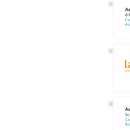
As
6-
Co
As
As
5c
Co
As