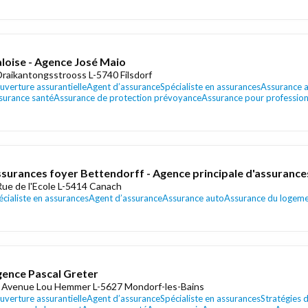
loise - Agence José Maio
Draikantongsstrooss L-5740 Filsdorf
uverture assurantielle
Agent d’assurance
Spécialiste en assurances
Assurance 
surance santé
Assurance de protection prévoyance
Assurance pour profession
surances foyer Bettendorff - Agence principale d'assurance
Rue de l'Ecole L-5414 Canach
écialiste en assurances
Agent d’assurance
Assurance auto
Assurance du logem
ence Pascal Greter
 Avenue Lou Hemmer L-5627 Mondorf-les-Bains
uverture assurantielle
Agent d’assurance
Spécialiste en assurances
Stratégies 