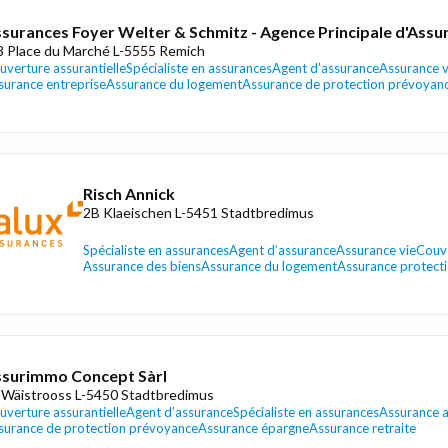
surances Foyer Welter & Schmitz - Agence Principale d'Assu
8 Place du Marché L-5555 Remich
uverture assurantielle
Spécialiste en assurances
Agent d’assurance
Assurance v
surance entreprise
Assurance du logement
Assurance de protection prévoyan
Risch Annick
2B Klaeischen L-5451 Stadtbredimus
Spécialiste en assurances
Agent d’assurance
Assurance vie
Couve
Assurance des biens
Assurance du logement
Assurance protecti
surimmo Concept Sàrl
 Wäistrooss L-5450 Stadtbredimus
uverture assurantielle
Agent d’assurance
Spécialiste en assurances
Assurance 
surance de protection prévoyance
Assurance épargne
Assurance retraite