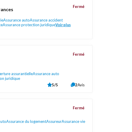
Fermé
rances
ie
Assurance auto
Assurance accident
ce
Assurance protection juridique
Voir plus
Fermé
rture assurantielle
Assurance auto
on juridique
5/5
2
Avis
Fermé
auto
Assurance du logement
Assureur
Assurance vie