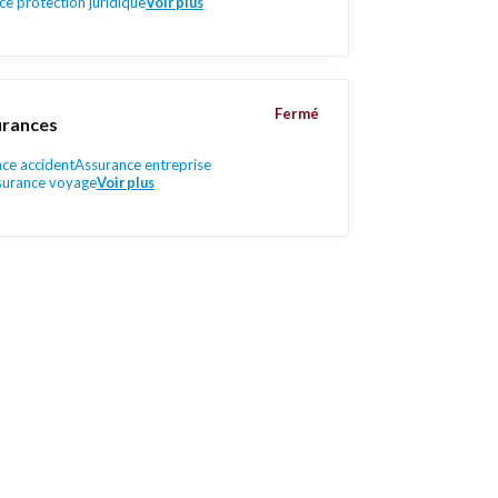
e protection juridique
Voir plus
Fermé
urances
ce accident
Assurance entreprise
surance voyage
Voir plus
Liens utiles
Contactez-nous
Mentions légales