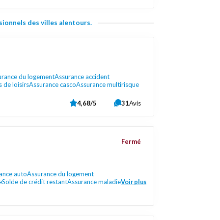
ionnels des villes alentours.
urance du logement
Assurance accident
 de loisirs
Assurance casco
Assurance multirisque
4,68/5
31
Avis
Fermé
ance auto
Assurance du logement
e
Solde de crédit restant
Assurance maladie
Voir plus