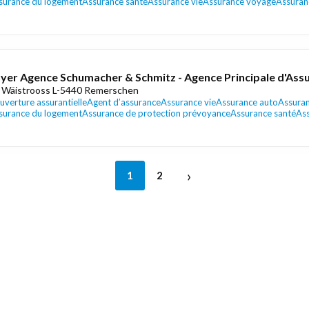
surance du logement
Assurance santé
Assurance vie
Assurance voyage
Assuranc
yer Agence Schumacher & Schmitz - Agence Principale d'Ass
 Wäistrooss L-5440 Remerschen
uverture assurantielle
Agent d’assurance
Assurance vie
Assurance auto
Assuran
surance du logement
Assurance de protection prévoyance
Assurance santé
As
›
1
2