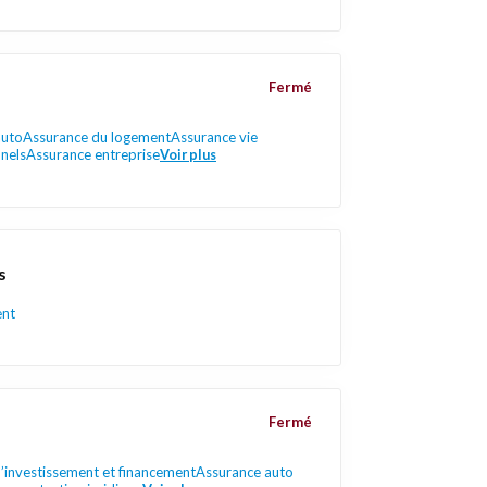
Fermé
auto
Assurance du logement
Assurance vie
nels
Assurance entreprise
Voir plus
s
ent
Fermé
d’investissement et financement
Assurance auto