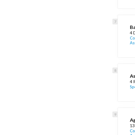
Ba
4 
Co
As
As
4 
Sp
Ag
13
Co