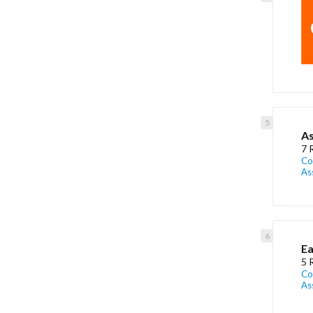
As
7 
Co
As
Ea
5 
Co
As