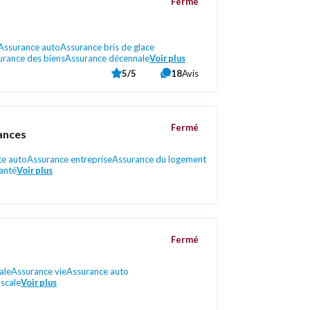
Fermé
Assurance auto
Assurance bris de glace
urance des biens
Assurance décennale
Voir plus
5/5
18
Avis
Fermé
rances
ce auto
Assurance entreprise
Assurance du logement
anté
Voir plus
Fermé
ale
Assurance vie
Assurance auto
iscale
Voir plus