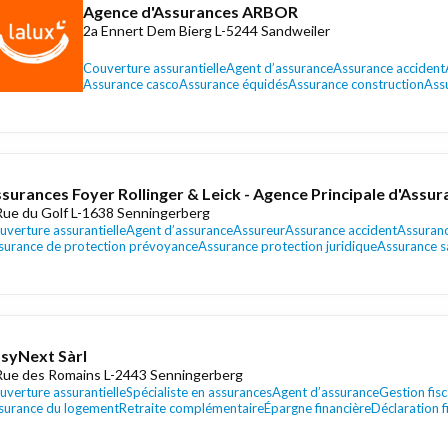
Agence d'Assurances ARBOR
2a Ennert Dem Bierg L-5244 Sandweiler
Couverture assurantielle
Agent d’assurance
Assurance accident
Assurance casco
Assurance équidés
Assurance construction
Ass
surances Foyer Rollinger & Leick - Agence Principale d'Assu
Rue du Golf L-1638 Senningerberg
uverture assurantielle
Agent d’assurance
Assureur
Assurance accident
Assuran
surance de protection prévoyance
Assurance protection juridique
Assurance s
syNext Sàrl
Rue des Romains L-2443 Senningerberg
uverture assurantielle
Spécialiste en assurances
Agent d’assurance
Gestion fisc
surance du logement
Retraite complémentaire
Épargne financière
Déclaration f