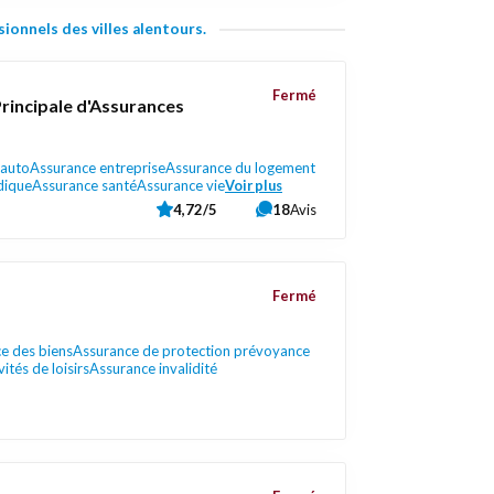
ionnels des villes alentours.
Fermé
rincipale d'Assurances
 auto
Assurance entreprise
Assurance du logement
dique
Assurance santé
Assurance vie
Voir plus
4,72/5
18
Avis
Fermé
e des biens
Assurance de protection prévoyance
ités de loisirs
Assurance invalidité