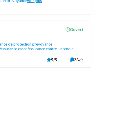
tion prévoyance
Voir plus
Ouvert
ance de protection prévoyance
Assurance casco
Assurance contre l’incendie
5/5
2
Avis
Liens utiles
Contactez-nous