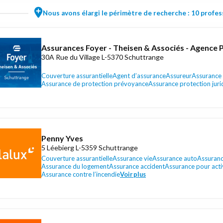
Nous avons élargi le périmètre de recherche : 10 profess
Assurances Foyer - Theisen & Associés - Agence P
30A Rue du Village L-5370 Schuttrange
Couverture assurantielle
Agent d’assurance
Assureur
Assurance
Assurance de protection prévoyance
Assurance protection juri
Penny Yves
5 Léebierg L-5359 Schuttrange
Couverture assurantielle
Assurance vie
Assurance auto
Assuranc
Assurance du logement
Assurance accident
Assurance pour activ
Assurance contre l’incendie
Voir plus