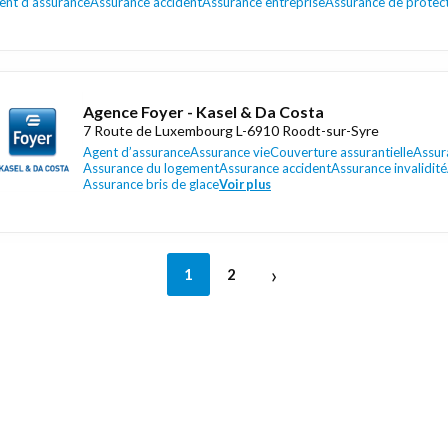
ent d’assurance
Assurance accident
Assurance entreprise
Assurance de protec
Agence Foyer - Kasel & Da Costa
7 Route de Luxembourg L-6910 Roodt-sur-Syre
Agent d’assurance
Assurance vie
Couverture assurantielle
Assur
Assurance du logement
Assurance accident
Assurance invalidité
Assurance bris de glace
Voir plus
›
1
2