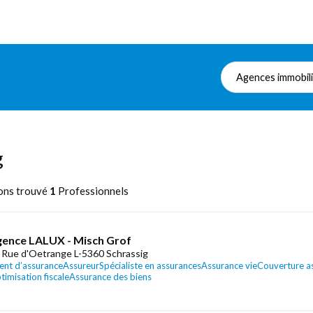
Agences immobil
g
ons trouvé
1
Professionnels
ence LALUX - Misch Grof
 Rue d'Oetrange L-5360 Schrassig
ent d’assurance
Assureur
Spécialiste en assurances
Assurance vie
Couverture as
timisation fiscale
Assurance des biens