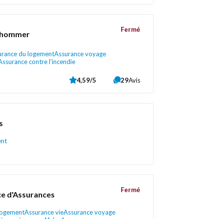
Fermé
Schommer
urance du logement
Assurance voyage
Assurance contre l’incendie
4,59/5
29
Avis
s
ent
Fermé
ce d'Assurances
logement
Assurance vie
Assurance voyage