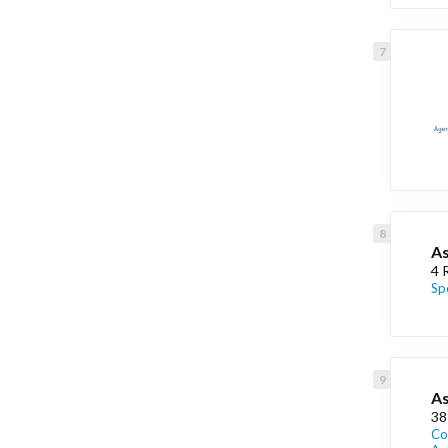
As
4 
Sp
As
38
Co