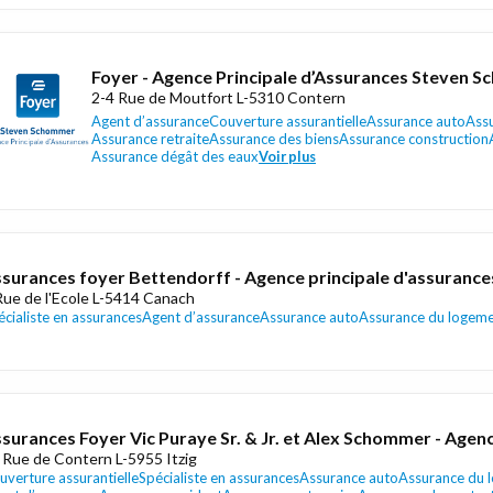
Foyer - Agence Principale d’Assurances Steven 
2-4 Rue de Moutfort L-5310 Contern
Agent d’assurance
Couverture assurantielle
Assurance auto
Ass
Assurance retraite
Assurance des biens
Assurance construction
Assurance dégât des eaux
Voir plus
surances foyer Bettendorff - Agence principale d'assurance
Rue de l'Ecole L-5414 Canach
écialiste en assurances
Agent d’assurance
Assurance auto
Assurance du logem
surances Foyer Vic Puraye Sr. & Jr. et Alex Schommer - Agen
 Rue de Contern L-5955 Itzig
uverture assurantielle
Spécialiste en assurances
Assurance auto
Assurance du 