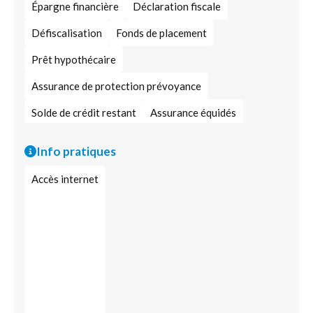
Épargne financière
Déclaration fiscale
Défiscalisation
Fonds de placement
Prêt hypothécaire
Assurance de protection prévoyance
Solde de crédit restant
Assurance équidés
Assurance pour professionnels
Info pratiques
Assurance protection juridique
Assurance invalidité
Accès internet
Assurance casco
Assurance multirisque
Assurance santé
Assureur
Épargne destinée au logement
Optimisation fiscale
Assurance maladie
Caisse mutualiste