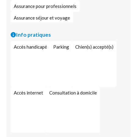
Assurance pour professionnels
Assurance séjour et voyage
Assurance contre le vol
Assurance casco
Info pratiques
Assurance de protection prévoyance
Accès handicapé
Parking
Chien(s) accepté(s)
Assurance santé
Assurance vie
Crédit automobile
Assurance entreprise
Spécialiste en assurances
Assurance animaux
Retraite complémentaire
Accès internet
Consultation à domicile
Garantie des loyers impayés
Responsabilité civile
Solde de crédit restant
Assurance groupe
Europ Assistance
Assurance protection juridique
Assurance épargne
Assurance flotte de véhicules