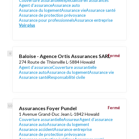
Couverture assurantielle
Spécialiste en assurances
Agent d’assurance
Assurance auto
Assurance du logement
Assurance vie
Assurance santé
Assurance de protection prévoyance
Assurance pour professionnels
Assurance entreprise
Voir plus
Baloise - Agence Ortis Assurances SARL
Fermé
274 Route de Thionville L-5884 Howald
Agent d’assurance
Couverture assurantielle
Assurance auto
Assurance du logement
Assurance vie
Assurance santé
Responsabilité civile
Assurances Foyer Pundel
Fermé
1 Avenue Grand-Duc Jean L-1842 Howald
Couverture assurantielle
Assureur
Agent d’assurance
Assurance auto
Assurance du logement
Assurance accident
Assurance entreprise
Assurance de protection prévoyance