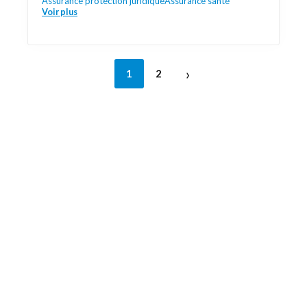
Assurance protection juridique
Assurance santé
Voir plus
›
1
2
Découvrez aussi
Maison.lu
Liens utiles
Contactez-nous
Mentions légales