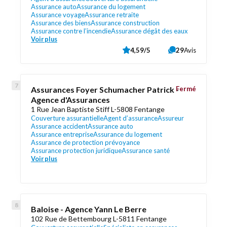
Assurance auto
Assurance du logement
Assurance voyage
Assurance retraite
Assurance des biens
Assurance construction
Assurance contre l’incendie
Assurance dégât des eaux
Voir plus
4,59/5
29
Avis
Assurances Foyer Schumacher Patrick -
Fermé
Agence d'Assurances
1 Rue Jean Baptiste Stiff L-5808 Fentange
Couverture assurantielle
Agent d’assurance
Assureur
Assurance accident
Assurance auto
Assurance entreprise
Assurance du logement
Assurance de protection prévoyance
Assurance protection juridique
Assurance santé
Voir plus
Baloise - Agence Yann Le Berre
102 Rue de Bettembourg L-5811 Fentange