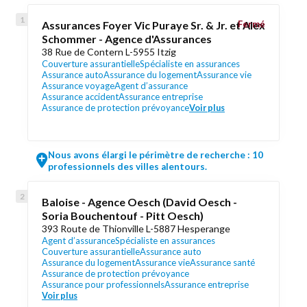
Assurances Foyer Vic Puraye Sr. & Jr. et Alex
Fermé
Schommer - Agence d'Assurances
38 Rue de Contern L-5955 Itzig
Couverture assurantielle
Spécialiste en assurances
Assurance auto
Assurance du logement
Assurance vie
Assurance voyage
Agent d’assurance
Assurance accident
Assurance entreprise
Assurance de protection prévoyance
Voir plus
Nous avons élargi le périmètre de recherche : 10
professionnels des villes alentours.
Baloise - Agence Oesch (David Oesch -
Soria Bouchentouf - Pitt Oesch)
393 Route de Thionville L-5887 Hesperange
Agent d’assurance
Spécialiste en assurances
Couverture assurantielle
Assurance auto
Assurance du logement
Assurance vie
Assurance santé
Assurance de protection prévoyance
Assurance pour professionnels
Assurance entreprise
Voir plus