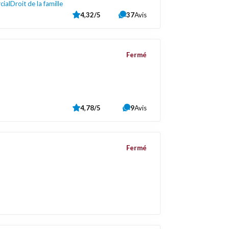
cial
Droit de la famille
4,32/5
37
Avis
Fermé
4,78/5
9
Avis
Fermé