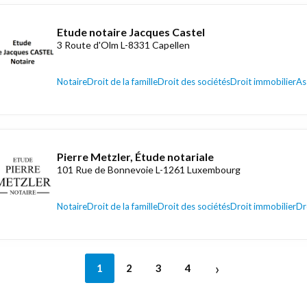
Etude notaire Jacques Castel
3 Route d'Olm L-8331 Capellen
Notaire
Droit de la famille
Droit des sociétés
Droit immobilier
As
Pierre Metzler, Étude notariale
101 Rue de Bonnevoie L-1261 Luxembourg
Notaire
Droit de la famille
Droit des sociétés
Droit immobilier
Dr
›
1
2
3
4