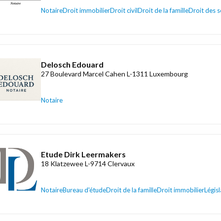
Notaire
Droit immobilier
Droit civil
Droit de la famille
Droit des s
Delosch Edouard
27 Boulevard Marcel Cahen L-1311 Luxembourg
Notaire
Etude Dirk Leermakers
18 Klatzewee L-9714 Clervaux
Notaire
Bureau d'étude
Droit de la famille
Droit immobilier
Législ