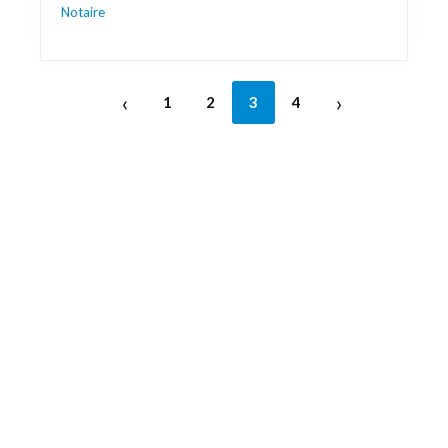
Notaire
‹
›
1
2
3
4
Découvrez aussi
Maison.lu
Liens utiles
Contactez-nous
Mentions légales